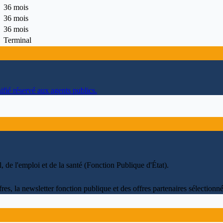
36 mois
36 mois
36 mois
Terminal
ifié réservé aux agents publics.
il, de l'emploi et de la santé (Fonction Publique d'État)
.
fres, la newsletter fonction publique et des offres partenaires sélectio