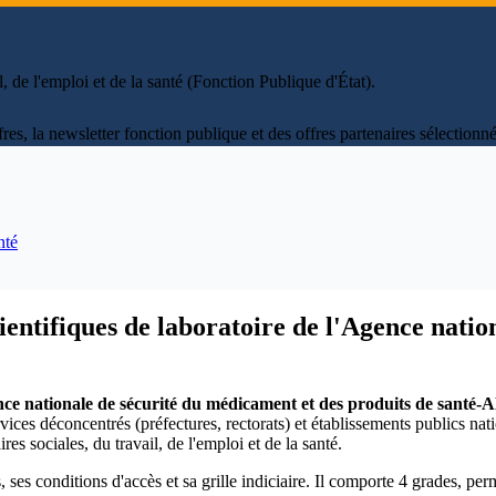
il, de l'emploi et de la santé (Fonction Publique d'État)
.
fres, la newsletter fonction publique et des offres partenaires sélectio
nté
cientifiques de laboratoire de l'Agence nati
gence nationale de sécurité du médicament et des produits de sant
vices déconcentrés (préfectures, rectorats) et établissements publics na
res sociales, du travail, de l'emploi et de la santé.
, ses conditions d'accès et sa grille indiciaire. Il comporte 4 grades, pe