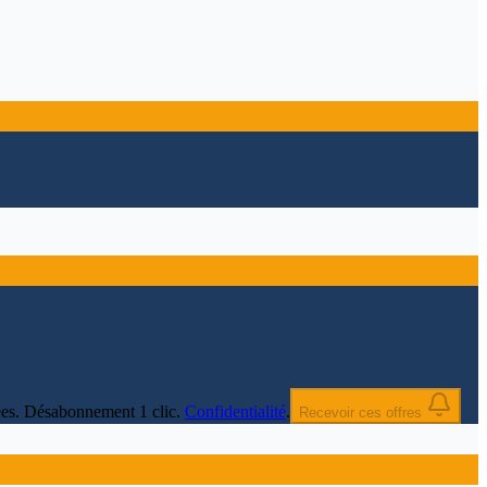
nnées. Désabonnement 1 clic.
Confidentialité
.
Recevoir ces offres