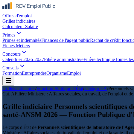
Offres d'emploi
Grilles indiciaires
Calculateur Salaire
Primes
Primes et indemnités
Finances de l'agent public
Rachat de crédit foncti
Fiches Métiers
Concours
Calendrier 2026-2027
Filière administrative
Filière technique
Toutes les 
Conseils
Formation
Entreprendre
Organisme
Emploi
Grilles indiciaires
/
Fonction Publique d'État
/
Catégorie
A
/
Personnels sc
Cat.
A
Filière
Ministère : Affaires sociales, du travail, de l'emploi et de
Grille indiciaire Personnels scientifiques 
santé-ANSM 2026 — Fonction Publique d'
Le corps d'État de
Personnels scientifiques de laboratoire de l'A
Ministère : Affaires sociales, du travail, de l'emploi et de la santé. Il 