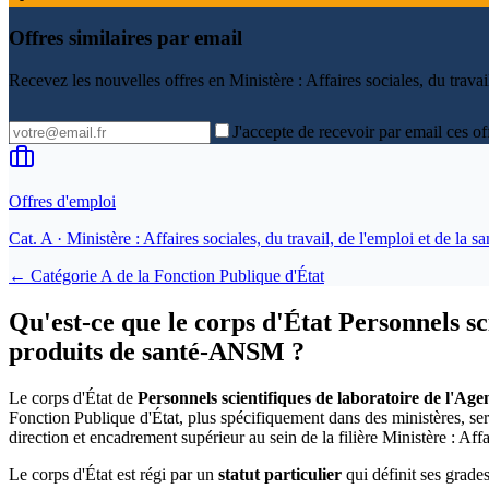
Offres similaires par email
Recevez les nouvelles offres en
Ministère : Affaires sociales, du trava
J'accepte de recevoir par email ces of
Offres d'emploi
Cat.
A
· Ministère : Affaires sociales, du travail, de l'emploi et de la sa
← Catégorie
A
de la
Fonction Publique d'État
Qu'est-ce que le corps d'État Personnels s
produits de santé-ANSM ?
Le corps d'État de
Personnels scientifiques de laboratoire de l'A
Fonction Publique d'État, plus spécifiquement dans des ministères, ser
direction et encadrement supérieur au sein de la filière Ministère : Affai
Le corps d'État est régi par un
statut particulier
qui définit ses grades