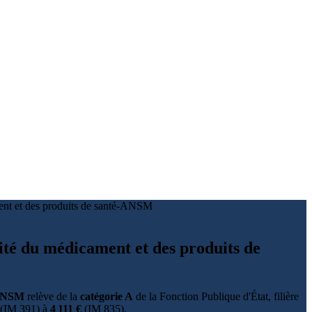
ament et des produits de santé-ANSM
rité du médicament et des produits de
é-ANSM
relève de la
catégorie A
de la Fonction Publique d'État, filière
(IM 391) à
4 111 €
(IM 835).