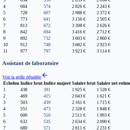
4
684
574
2 826 €
2 243 €
5
728
607
2 988 €
2 372 €
6
773
641
3 156 €
2 505 €
7
813
672
3 308 €
2 626 €
8
842
694
3 416 €
2 712 €
9
892
732
3 603 €
2 860 €
10
912
748
3 682 €
2 923 €
11
977
797
3 923 €
3 114 €
Assistant de laboratoire
Voir la grille détaillée
Échelon
Indice brut
Indice majoré
Salaire brut
Salaire net estim
1
438
391
1 925 €
1 528 €
2
469
415
2 043 €
1 621 €
3
503
439
2 161 €
1 715 €
4
551
473
2 328 €
1 848 €
5
600
510
2 511 €
1 993 €
6
632
535
2 634 €
2 090 €
7
680
571
2 811 €
2 231 €