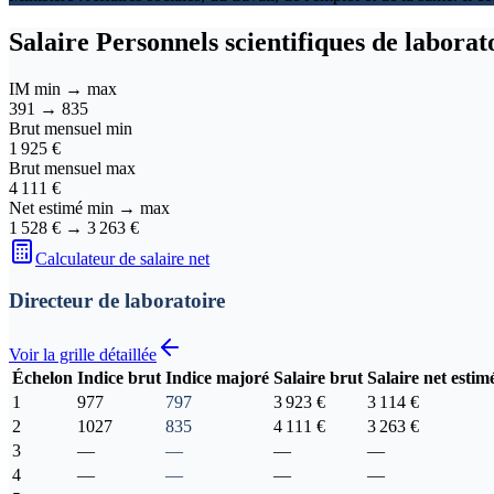
Salaire
Personnels scientifiques de labora
IM min → max
391
→
835
Brut mensuel min
1 925 €
Brut mensuel max
4 111 €
Net estimé min → max
1 528 €
→
3 263 €
Calculateur de salaire net
Directeur de laboratoire
Voir la grille détaillée
Échelon
Indice brut
Indice majoré
Salaire brut
Salaire net estim
1
977
797
3 923 €
3 114 €
2
1027
835
4 111 €
3 263 €
3
—
—
—
—
4
—
—
—
—