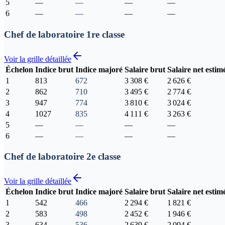
5
—
—
—
—
6
—
—
—
—
Chef de laboratoire 1re classe
Voir la grille détaillée
Échelon
Indice brut
Indice majoré
Salaire brut
Salaire net estim
1
813
672
3 308 €
2 626 €
2
862
710
3 495 €
2 774 €
3
947
774
3 810 €
3 024 €
4
1027
835
4 111 €
3 263 €
5
—
—
—
—
6
—
—
—
—
Chef de laboratoire 2e classe
Voir la grille détaillée
Échelon
Indice brut
Indice majoré
Salaire brut
Salaire net estim
1
542
466
2 294 €
1 821 €
2
583
498
2 452 €
1 946 €
3
634
536
2 639 €
2 094 €