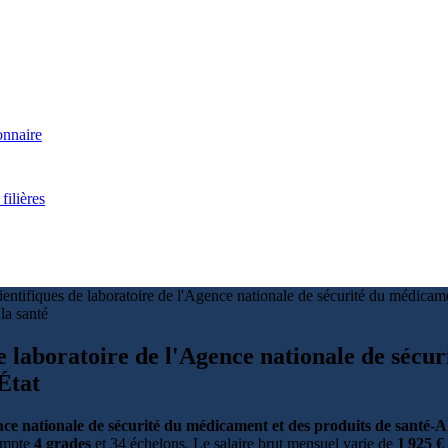
onnaire
filières
ientifiques de laboratoire de l'Agence nationale de sécurité du médic
 la santé
de laboratoire de l'Agence nationale de sécu
État
gence nationale de sécurité du médicament et des produits de sant
compte
4 grades
et 34 échelons. Le salaire brut mensuel varie de
1 925 €