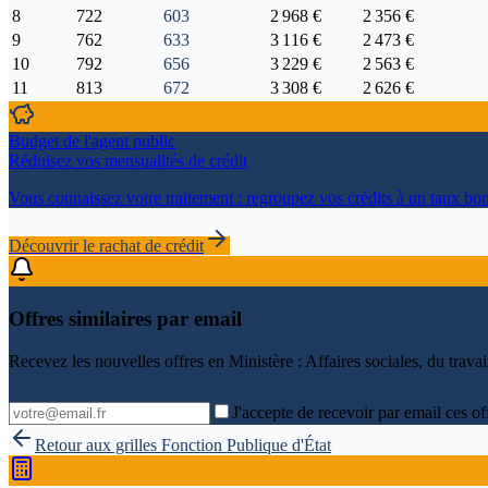
8
722
603
2 968 €
2 356 €
9
762
633
3 116 €
2 473 €
10
792
656
3 229 €
2 563 €
11
813
672
3 308 €
2 626 €
Budget de l'agent public
Réduisez vos mensualités de crédit
Vous connaissez votre traitement : regroupez vos crédits à un taux bon
Découvrir le rachat de crédit
Offres similaires par email
Recevez les nouvelles offres en
Ministère : Affaires sociales, du trava
J'accepte de recevoir par email ces of
Retour aux grilles
Fonction Publique d'État