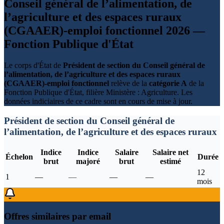
Conseil général de l’alimentation, de
l’agriculture et des espaces ruraux
(CGAAER)-emploi fonctionnel 2026 —
Fonction Publique d'État
Le corps d'État de
Président de section du Conseil général de
l’alimentation, de l’agriculture et des espaces ruraux
(CGAAER)-emploi fonctionnel
relève de la
catégorie A
de la
Fonction Publique d'État, filière Ministère : Agriculture. Les
données indiciaires de ce cadre sont en cours de mise à jour.
Président de section du Conseil général de
l’alimentation, de l’agriculture et des espaces ruraux
Indice
Indice
Salaire
Salaire net
Échelon
Durée
brut
majoré
brut
estimé
12
1
—
—
—
—
mois
Offres similaires par email