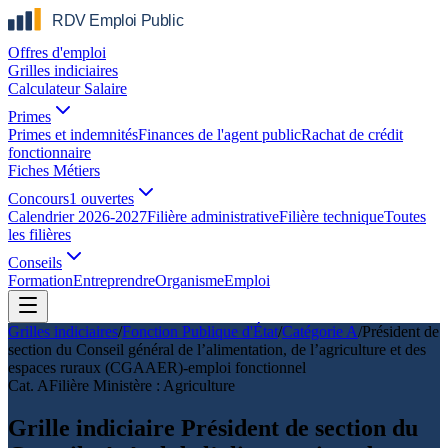
Offres d'emploi
Grilles indiciaires
Calculateur Salaire
Primes
Primes et indemnités
Finances de l'agent public
Rachat de crédit
fonctionnaire
Fiches Métiers
Concours
1 ouvertes
Calendrier 2026-2027
Filière administrative
Filière technique
Toutes
les filières
Conseils
Formation
Entreprendre
Organisme
Emploi
Grilles indiciaires
/
Fonction Publique d'État
/
Catégorie
A
/
Président de
section du Conseil général de l’alimentation, de l’agriculture et des
espaces ruraux (CGAAER)-emploi fonctionnel
Cat.
A
Filière
Ministère : Agriculture
Grille indiciaire Président de section du