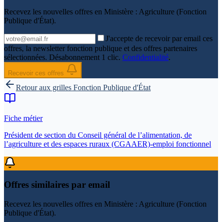
Recevez les nouvelles offres en
Ministère : Agriculture (Fonction
Publique d'État)
.
J'accepte de recevoir par email ces
offres, la newsletter fonction publique et des offres partenaires
sélectionnées. Désabonnement 1 clic.
Confidentialité
.
Recevoir ces offres
Retour aux grilles
Fonction Publique d'État
Fiche métier
Président de section du Conseil général de l’alimentation, de
l’agriculture et des espaces ruraux (CGAAER)-emploi fonctionnel
Offres similaires par email
Recevez les nouvelles offres en
Ministère : Agriculture (Fonction
Publique d'État)
.