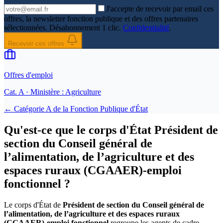
J'accepte de recevoir par email ces
offres, la newsletter fonction publique et des offres partenaires
sélectionnées. Désabonnement 1 clic.
Confidentialité
.
Recevoir ces offres
Offres d'emploi
Cat.
A
· Ministère : Agriculture
← Catégorie
A
de la
Fonction Publique d'État
Qu'est-ce que le corps d'État Président de
section du Conseil général de
l’alimentation, de l’agriculture et des
espaces ruraux (CGAAER)-emploi
fonctionnel ?
Le corps d'État de
Président de section du Conseil général de
l’alimentation, de l’agriculture et des espaces ruraux
(CGAAER)-emploi fonctionnel
regroupe les agents de cadre