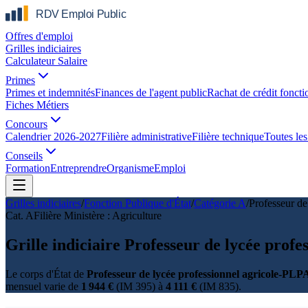
Offres d'emploi
Grilles indiciaires
Calculateur Salaire
Primes
Primes et indemnités
Finances de l'agent public
Rachat de crédit foncti
Fiches Métiers
Concours
Calendrier 2026-2027
Filière administrative
Filière technique
Toutes les 
Conseils
Formation
Entreprendre
Organisme
Emploi
Grilles indiciaires
/
Fonction Publique d'État
/
Catégorie
A
/
Professeur de
Cat.
A
Filière
Ministère : Agriculture
Grille indiciaire Professeur de lycée pro
Le corps d'État de
Professeur de lycée professionnel agricole-PLP
mensuel varie de
1 944 €
(IM 395) à
4 111 €
(IM 835).