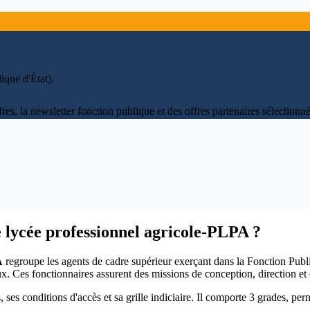
ique d'État)
.
fres, la newsletter fonction publique et des offres partenaires sélectio
e lycée professionnel agricole-PLPA ?
A
regroupe les agents de cadre supérieur exerçant dans la Fonction Publi
ux. Ces fonctionnaires assurent des missions de conception, direction et 
, ses conditions d'accès et sa grille indiciaire. Il comporte 3 grades, pe