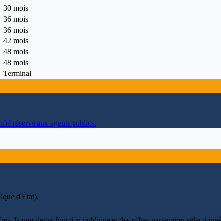
30 mois
36 mois
36 mois
42 mois
48 mois
48 mois
Terminal
ifié réservé aux agents publics.
ique d'État)
.
fres, la newsletter fonction publique et des offres partenaires sélectio