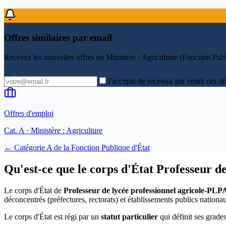
Offres similaires par email
Recevez les nouvelles offres en
Ministère : Agriculture (Fonction Publ
J'accepte de recevoir par email ces of
Offres d'emploi
Cat.
A
· Ministère : Agriculture
← Catégorie
A
de la
Fonction Publique d'État
Qu'est-ce que le corps d'État Professeur d
Le corps d'État de
Professeur de lycée professionnel agricole-PLP
déconcentrés (préfectures, rectorats) et établissements publics nationa
Le corps d'État est régi par un
statut particulier
qui définit ses grades