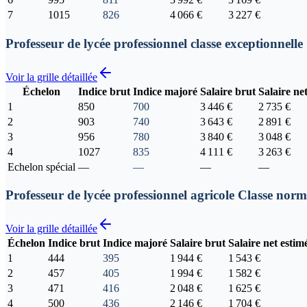
7
1015
826
4 066 €
3 227 €
Professeur de lycée professionnel classe exceptionnelle
Voir la grille détaillée
Échelon
Indice brut
Indice majoré
Salaire brut
Salaire ne
1
850
700
3 446 €
2 735 €
2
903
740
3 643 €
2 891 €
3
956
780
3 840 €
3 048 €
4
1027
835
4 111 €
3 263 €
Echelon spécial
—
—
—
—
Professeur de lycée professionnel agricole Classe norm
Voir la grille détaillée
Échelon
Indice brut
Indice majoré
Salaire brut
Salaire net estim
1
444
395
1 944 €
1 543 €
2
457
405
1 994 €
1 582 €
3
471
416
2 048 €
1 625 €
4
500
436
2 146 €
1 704 €