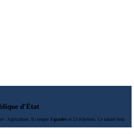
blique d'État
ère : Agriculture. Il compte
3 grades
et 23 échelons. Le salaire brut