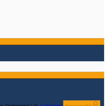
nnées. Désabonnement 1 clic.
Confidentialité
.
Recevoir ces offres