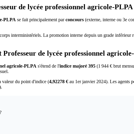
seur de lycée professionnel agricole-PLPA
ole-PLPA
se fait principalement par
concours
(externe, interne ou 3e c
orps interministériels. La promotion interne depuis un grade inférieur 
at Professeur de lycée professionnel agricol
nnel agricole-PLPA
s'étend de l'
indice majoré 395
(1 944 € brut mensue
suel.
a valeur du point d'indice (
4,92278 €
au 1er janvier 2024). Les agents p
).
?