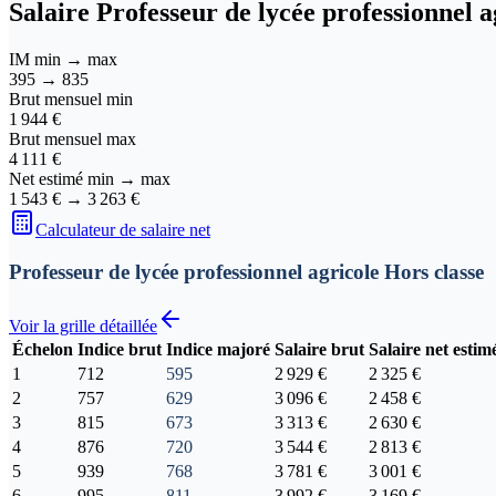
Salaire
Professeur de lycée professionnel 
IM min → max
395
→
835
Brut mensuel min
1 944 €
Brut mensuel max
4 111 €
Net estimé min → max
1 543 €
→
3 263 €
Calculateur de salaire net
Professeur de lycée professionnel agricole Hors classe
Voir la grille détaillée
Échelon
Indice brut
Indice majoré
Salaire brut
Salaire net estim
1
712
595
2 929 €
2 325 €
2
757
629
3 096 €
2 458 €
3
815
673
3 313 €
2 630 €
4
876
720
3 544 €
2 813 €
5
939
768
3 781 €
3 001 €
6
995
811
3 992 €
3 169 €