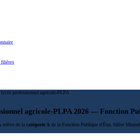
onnaire
filières
 lycée professionnel agricole-PLPA
fessionnel agricole-PLPA 2026 — Fonction Pu
A
relève de la
catégorie A
de la Fonction Publique d'État, filière Minist