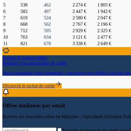
5
538
462
2 274 €
1 805 €
6
582
497
2 447 €
1 942 €
7
619
524
2 580 €
2 047 €
8
668
562
2 767 €
2 196 €
9
712
595
2 929 €
2 325 €
10
763
634
3 121 €
2 477 €
11
821
678
3 338 €
2 649 €
Budget de l'agent public
Réduisez vos mensualités de crédit
Vous connaissez votre traitement : regroupez vos crédits à un taux bon
Découvrir le rachat de crédit
Offres similaires par email
Recevez les nouvelles offres en
Ministère : Agriculture (Fonction Publ
J'accepte de recevoir par email ces of