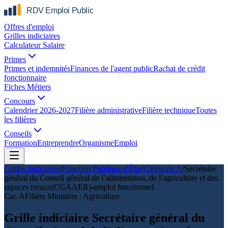
Offres d'emploi
Grilles indiciaires
Calculateur Salaire
Primes
Primes et indemnités
Finances de l'agent public
Rachat de crédit
fonctionnaire
Fiches Métiers
Concours
Calendrier 2026-2027
Filière administrative
Filière technique
Toutes
les filières
Conseils
Formation
Entreprendre
Organisme
Emploi
Grilles indiciaires
/
Fonction Publique d'État
/
Catégorie
A
/
Secrétaire
général du Conseil général de l’alimentation, de l’agriculture et des
espaces ruraux(CGAAER)-emploi fonctionnel
Cat.
A
Filière
Ministère : Agriculture
Grille indiciaire Secrétaire général du