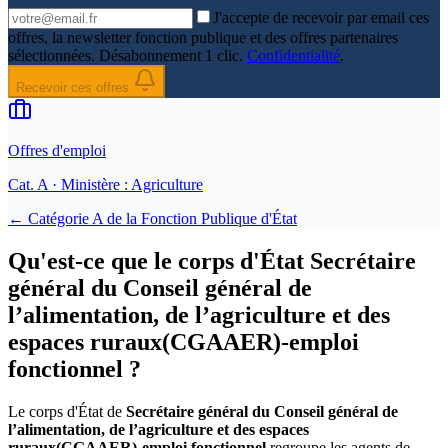
J'accepte de recevoir par email ces
offres, la newsletter fonction publique et des offres partenaires
sélectionnées. Désabonnement 1 clic.
Confidentialité
.
Recevoir ces offres
Offres d'emploi
Cat.
A
· Ministère : Agriculture
← Catégorie
A
de la
Fonction Publique d'État
Qu'est-ce que le corps d'État Secrétaire
général du Conseil général de
l’alimentation, de l’agriculture et des
espaces ruraux(CGAAER)-emploi
fonctionnel ?
Le corps d'État de
Secrétaire général du Conseil général de
l’alimentation, de l’agriculture et des espaces
ruraux(CGAAER)-emploi fonctionnel
regroupe les agents de