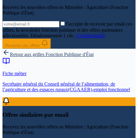
Recevez les nouvelles offres en
Ministère : Agriculture (Fonction
Publique d'État)
.
J'accepte de recevoir par email ces
offres, la newsletter fonction publique et des offres partenaires
sélectionnées. Désabonnement 1 clic.
Confidentialité
.
Recevoir ces offres
Retour aux grilles
Fonction Publique d'État
Fiche métier
Secrétaire général du Conseil général de l’alimentation, de
l’agriculture et des espaces ruraux(CGAAER)-emploi fonctionnel
Offres similaires par email
Recevez les nouvelles offres en
Ministère : Agriculture (Fonction
Publique d'État)
.