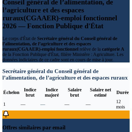
Conseil général de l’alimentation, de
l’agriculture et des espaces
ruraux(CGAAER)-emploi fonctionnel
2026 — Fonction Publique d'État
Le corps d'État de
Secrétaire général du Conseil général de
l’alimentation, de l’agriculture et des espaces
ruraux(CGAAER)-emploi fonctionnel
relève de la
catégorie A
de la Fonction Publique d'État, filière Ministère : Agriculture. Les
données indiciaires de ce cadre sont en cours de mise à jour.
Secrétaire général du Conseil général de
l’alimentation, de l’agriculture et des espaces ruraux
Indice
Indice
Salaire
Salaire net
Échelon
Durée
brut
majoré
brut
estimé
12
1
—
—
—
—
mois
Offres similaires par email