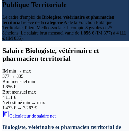
Publique Territoriale
Le cadre d'emploi de
Biologiste, vétérinaire et pharmacien
territorial
relève de la
catégorie A
de la Fonction Publique
Territoriale, filière Medico-sociale. Il compte
3 grades
et 25
échelons. Le salaire brut mensuel varie de
1 856 €
(IM 377) à
4 111
€
(IM 835).
Salaire
Biologiste, vétérinaire et
pharmacien territorial
IM min → max
377
→
835
Brut mensuel min
1 856 €
Brut mensuel max
4 111 €
Net estimé min → max
1 473 €
→
3 263 €
Calculateur de salaire net
Biologiste, vétérinaire et pharmacien territorial de