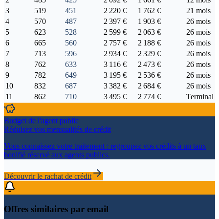
3
519
451
2 220 €
1 762 €
21 mois
4
570
487
2 397 €
1 903 €
26 mois
5
623
528
2 599 €
2 063 €
26 mois
6
665
560
2 757 €
2 188 €
26 mois
7
713
596
2 934 €
2 329 €
26 mois
8
762
633
3 116 €
2 473 €
26 mois
9
782
649
3 195 €
2 536 €
26 mois
10
832
687
3 382 €
2 684 €
26 mois
11
862
710
3 495 €
2 774 €
Terminal
Budget de l'agent public
Réduisez vos mensualités de crédit
Vous connaissez votre traitement : regroupez vos crédits à un taux
bonifié réservé aux agents publics.
Découvrir le rachat de crédit
Offres similaires par email