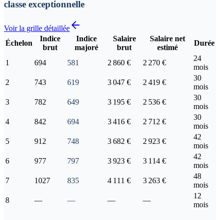
classe exceptionnelle
Voir la grille détaillée
Indice
Indice
Salaire
Salaire net
Échelon
Durée
brut
majoré
brut
estimé
24
1
694
581
2 860 €
2 270 €
mois
30
2
743
619
3 047 €
2 419 €
mois
30
3
782
649
3 195 €
2 536 €
mois
30
4
842
694
3 416 €
2 712 €
mois
42
5
912
748
3 682 €
2 923 €
mois
42
6
977
797
3 923 €
3 114 €
mois
48
7
1027
835
4 111 €
3 263 €
mois
12
8
—
—
—
—
mois