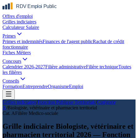
Offres d'emploi
Grilles indiciaires
Calculateur Salaire
Primes
Primes et indemnités
Finances de l'agent public
Rachat de crédit
fonctionnaire
Fiches Métiers
Concours
Calendrier 2026-2027
Filière administrative
Filière technique
Toutes
les filières
Conseils
Formation
Entreprendre
Organisme
Emploi
Grilles indiciaires
/
Fonction Publique Territoriale
/
Catégorie
A
/
Biologiste, vétérinaire et pharmacien territorial
Cat.
A
Filière
Medico-sociale
Grille indiciaire Biologiste, vétérinaire et
pharmacien territorial 2026 — Fonction