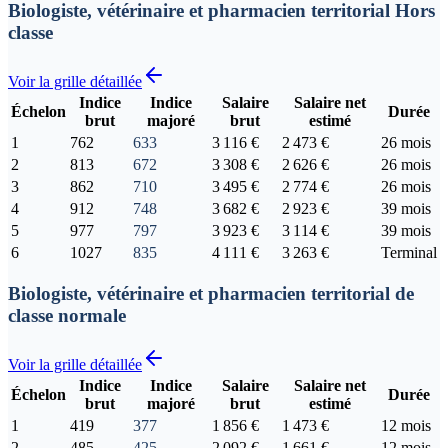
Biologiste, vétérinaire et pharmacien territorial Hors
classe
Voir la grille détaillée
Indice
Indice
Salaire
Salaire net
Échelon
Durée
brut
majoré
brut
estimé
1
762
633
3 116 €
2 473 €
26 mois
2
813
672
3 308 €
2 626 €
26 mois
3
862
710
3 495 €
2 774 €
26 mois
4
912
748
3 682 €
2 923 €
39 mois
5
977
797
3 923 €
3 114 €
39 mois
6
1027
835
4 111 €
3 263 €
Terminal
Biologiste, vétérinaire et pharmacien territorial de
classe normale
Voir la grille détaillée
Indice
Indice
Salaire
Salaire net
Échelon
Durée
brut
majoré
brut
estimé
1
419
377
1 856 €
1 473 €
12 mois
2
485
425
2 092 €
1 661 €
12 mois