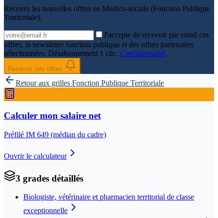
Recevez les nouvelles offres en
Medico-sociale (Fonction Publique
Territoriale)
.
J'accepte de recevoir par email ces
offres, la newsletter fonction publique et des offres partenaires
sélectionnées. Désabonnement 1 clic.
Confidentialité
.
Recevoir ces offres
Retour aux grilles
Fonction Publique Territoriale
Calculer mon salaire net
Préfilé IM
649
(médian du cadre)
Ouvrir le calculateur
3
grade
s
détaillé
s
Biologiste, vétérinaire et pharmacien territorial de classe
exceptionnelle