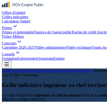
Offres d'emploi
Grilles indiciaires
Calculateur Salaire
Primes
Primes et indemnités
Finances de l'agent public
Rachat de crédit foncti
Fiches Métiers
Concours
Calendrier 2026-2027
Filière administrative
Filière technique
Toutes les 
Conseils
Formation
Entreprendre
Organisme
Emploi
Grilles indiciaires
/
Fonction Publique Territoriale
/
Catégorie
A
/
Ingénieu
Cat.
A
Filière
Technique
Grille indiciaire Ingénieur en chef territ
Le cadre d'emploi de
Ingénieur en chef territorial
relève de la
catég
(IM 409) à
4 111 €
(IM 835).