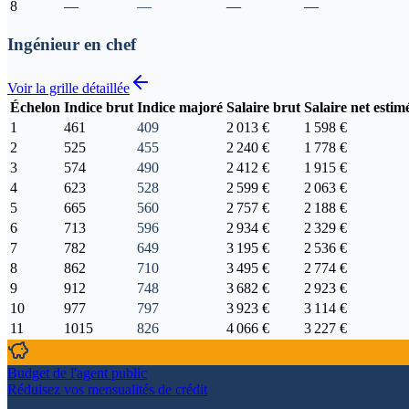
8
—
—
—
—
Ingénieur en chef
Voir la grille détaillée
Échelon
Indice brut
Indice majoré
Salaire brut
Salaire net estim
1
461
409
2 013 €
1 598 €
2
525
455
2 240 €
1 778 €
3
574
490
2 412 €
1 915 €
4
623
528
2 599 €
2 063 €
5
665
560
2 757 €
2 188 €
6
713
596
2 934 €
2 329 €
7
782
649
3 195 €
2 536 €
8
862
710
3 495 €
2 774 €
9
912
748
3 682 €
2 923 €
10
977
797
3 923 €
3 114 €
11
1015
826
4 066 €
3 227 €
Budget de l'agent public
Réduisez vos mensualités de crédit