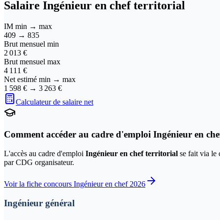
Salaire
Ingénieur en chef territorial
IM min → max
409
→
835
Brut mensuel min
2 013 €
Brut mensuel max
4 111 €
Net estimé min → max
1 598 €
→
3 263 €
Calculateur de salaire net
Comment accéder au cadre d'emploi
Ingénieur en chef
L'accès au cadre d'emploi
Ingénieur en chef territorial
se fait via l
par CDG organisateur.
Voir la fiche concours
Ingénieur en chef
2026
Ingénieur général