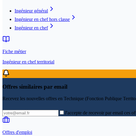
Ingénieur général
Ingénieur en chef hors classe
Ingénieur en chef
Fiche métier
Ingénieur en chef territorial
Offres similaires par email
Recevez les nouvelles offres en
Technique (Fonction Publique Territor
J'accepte de recevoir par email ces of
Offres d'emploi