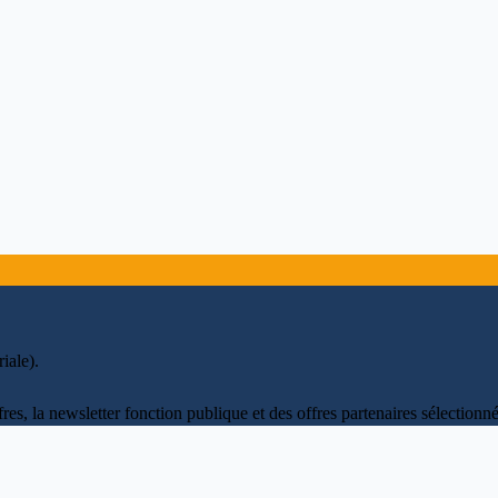
iale)
.
fres, la newsletter fonction publique et des offres partenaires sélectio