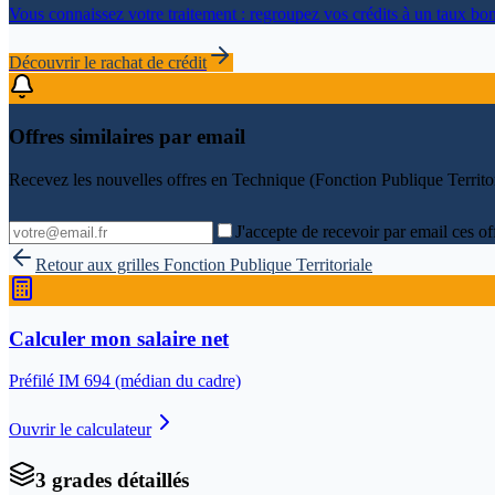
Vous connaissez votre traitement : regroupez vos crédits à un taux bon
Découvrir le rachat de crédit
Offres similaires par email
Recevez les nouvelles offres en
Technique (Fonction Publique Territor
J'accepte de recevoir par email ces of
Retour aux grilles
Fonction Publique Territoriale
Calculer mon salaire net
Préfilé IM
694
(médian du cadre)
Ouvrir le calculateur
3
grade
s
détaillé
s