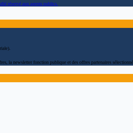
ifié réservé aux agents publics.
iale)
.
fres, la newsletter fonction publique et des offres partenaires sélectio