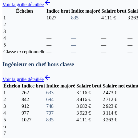
Voir la grille détaillée
Échelon
Indice brut
Indice majoré
Salaire brut
Salai
1
1027
835
4 111 €
3 263
2
—
—
—
—
3
—
—
—
—
4
—
—
—
—
5
—
—
—
—
Classe exceptionnelle
—
—
—
—
Ingénieur en chef hors classe
Voir la grille détaillée
Échelon
Indice brut
Indice majoré
Salaire brut
Salaire net estim
1
762
633
3 116 €
2 473 €
2
842
694
3 416 €
2 712 €
3
912
748
3 682 €
2 923 €
4
977
797
3 923 €
3 114 €
5
1027
835
4 111 €
3 263 €
6
—
—
—
—
7
—
—
—
—