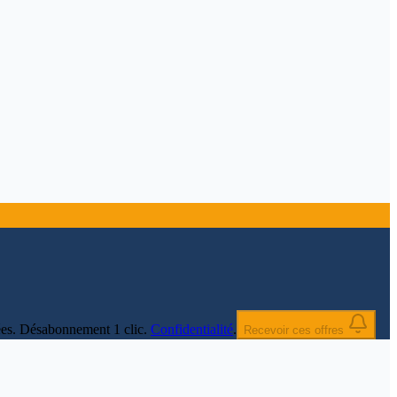
nnées. Désabonnement 1 clic.
Confidentialité
.
Recevoir ces offres