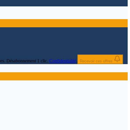
nnées. Désabonnement 1 clic.
Confidentialité
.
Recevoir ces offres