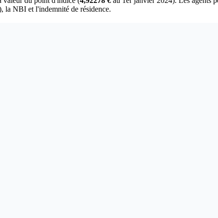
a valeur du point d'indice (
4,92278 €
au 1er janvier 2024). Les agents p
, la NBI et l'indemnité de résidence.