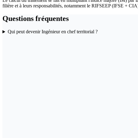
Le calcul du traitement se fait en multipliant l'indice majoré (IM) par l
filière et à leurs responsabilités, notamment le RIFSEEP (IFSE + CIA)
Questions fréquentes
Qui peut devenir Ingénieur en chef territorial ?