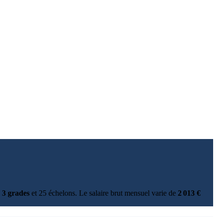
e
3 grades
et 25 échelons. Le salaire brut mensuel varie de
2 013 €