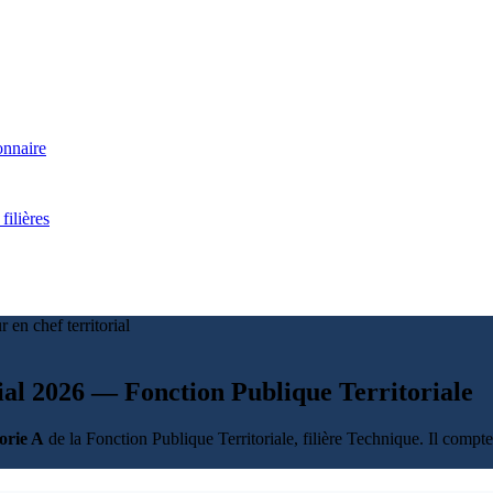
onnaire
filières
r en chef territorial
orial 2026 — Fonction Publique Territoriale
orie A
de la Fonction Publique Territoriale, filière Technique. Il compt