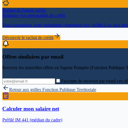
Budget de l'agent public
Réduisez vos mensualités de crédit
Vous connaissez votre traitement : regroupez vos crédits à un taux bon
Découvrir le rachat de crédit
Offres similaires par email
Recevez les nouvelles offres en
Sapeur Pompier (Fonction Publique Te
J'accepte de recevoir par email ces of
Retour aux grilles
Fonction Publique Territoriale
Calculer mon salaire net
Préfilé IM
441
(médian du cadre)