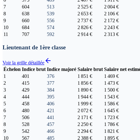
7
604
513
2 525 €
2 004 €
8
638
539
2 653 €
2 106 €
9
660
556
2 737 €
2 172 €
10
684
574
2 826 €
2 243 €
11
707
592
2 914 €
2 313 €
Lieutenant de 1ère classe
Voir la grille détaillée
Échelon
Indice brut
Indice majoré
Salaire brut
Salaire net estim
1
401
376
1 851 €
1 469 €
2
415
377
1 856 €
1 473 €
3
429
384
1 890 €
1 500 €
4
444
395
1 944 €
1 543 €
5
458
406
1 999 €
1 586 €
6
480
421
2 072 €
1 645 €
7
506
441
2 171 €
1 723 €
8
528
457
2 250 €
1 786 €
9
542
466
2 294 €
1 821 €
10
567
485
2 388 €
1 895 €