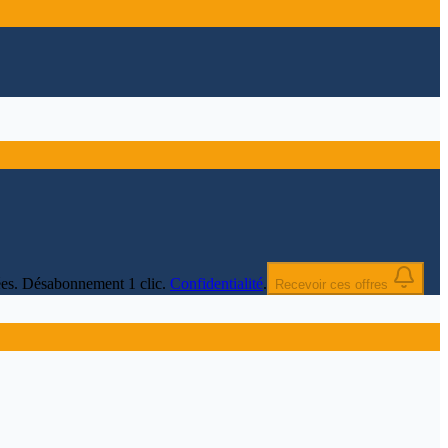
nnées. Désabonnement 1 clic.
Confidentialité
.
Recevoir ces offres