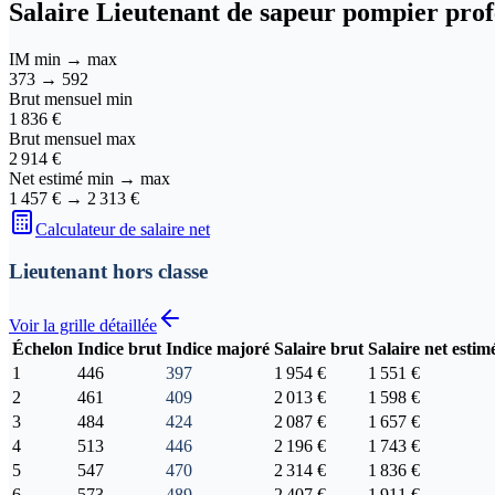
Salaire
Lieutenant de sapeur pompier prof
IM min → max
373
→
592
Brut mensuel min
1 836 €
Brut mensuel max
2 914 €
Net estimé min → max
1 457 €
→
2 313 €
Calculateur de salaire net
Lieutenant hors classe
Voir la grille détaillée
Échelon
Indice brut
Indice majoré
Salaire brut
Salaire net estim
1
446
397
1 954 €
1 551 €
2
461
409
2 013 €
1 598 €
3
484
424
2 087 €
1 657 €
4
513
446
2 196 €
1 743 €
5
547
470
2 314 €
1 836 €
6
573
489
2 407 €
1 911 €