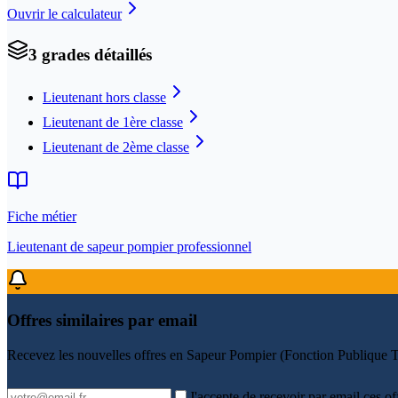
Ouvrir le calculateur
3
grade
s
détaillé
s
Lieutenant hors classe
Lieutenant de 1ère classe
Lieutenant de 2ème classe
Fiche métier
Lieutenant de sapeur pompier professionnel
Offres similaires par email
Recevez les nouvelles offres en
Sapeur Pompier (Fonction Publique Te
J'accepte de recevoir par email ces of