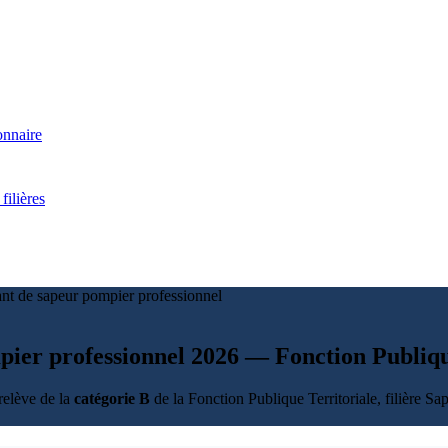
onnaire
filières
nt de sapeur pompier professionnel
mpier professionnel 2026 — Fonction Publiqu
relève de la
catégorie B
de la Fonction Publique Territoriale, filière S