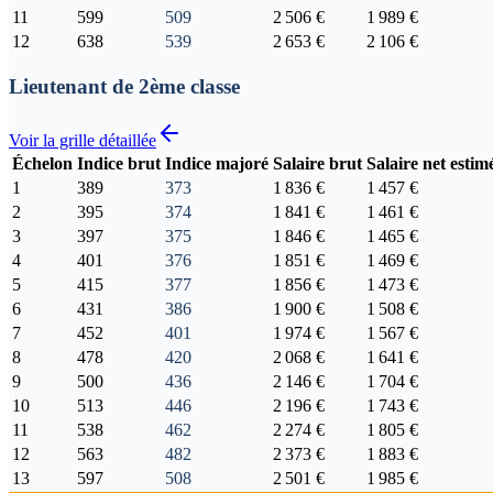
11
599
509
2 506 €
1 989 €
12
638
539
2 653 €
2 106 €
Lieutenant de 2ème classe
Voir la grille détaillée
Échelon
Indice brut
Indice majoré
Salaire brut
Salaire net estim
1
389
373
1 836 €
1 457 €
2
395
374
1 841 €
1 461 €
3
397
375
1 846 €
1 465 €
4
401
376
1 851 €
1 469 €
5
415
377
1 856 €
1 473 €
6
431
386
1 900 €
1 508 €
7
452
401
1 974 €
1 567 €
8
478
420
2 068 €
1 641 €
9
500
436
2 146 €
1 704 €
10
513
446
2 196 €
1 743 €
11
538
462
2 274 €
1 805 €
12
563
482
2 373 €
1 883 €
13
597
508
2 501 €
1 985 €