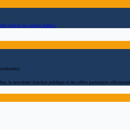
ifié réservé aux agents publics.
rritoriale)
.
fres, la newsletter fonction publique et des offres partenaires sélectio