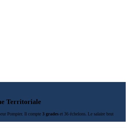
e Territoriale
apeur Pompier. Il compte
3 grades
et 36 échelons. Le salaire brut