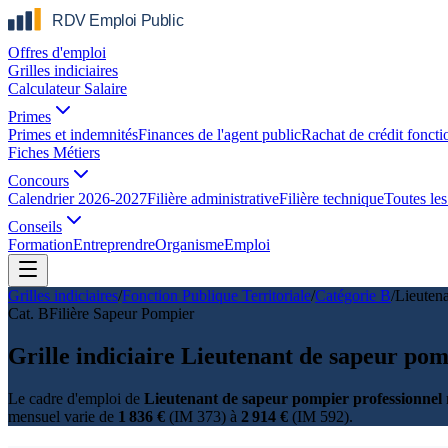
Offres d'emploi
Grilles indiciaires
Calculateur Salaire
Primes
Primes et indemnités
Finances de l'agent public
Rachat de crédit foncti
Fiches Métiers
Concours
Calendrier 2026-2027
Filière administrative
Filière technique
Toutes les 
Conseils
Formation
Entreprendre
Organisme
Emploi
Grilles indiciaires
/
Fonction Publique Territoriale
/
Catégorie
B
/
Lieutena
Cat.
B
Filière
Sapeur Pompier
Grille indiciaire Lieutenant de sapeur po
Le cadre d'emploi de
Lieutenant de sapeur pompier professionnel
mensuel varie de
1 836 €
(IM 373) à
2 914 €
(IM 592).