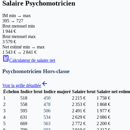
Salaire
Psychomotricien
IM min → max
395
→
727
Brut mensuel min
1 944 €
Brut mensuel max
3 579 €
Net estimé min → max
1 543 €
→
2 841 €
Calculateur de salaire net
Psychomotricien Hors-classe
Voir la grille détaillée
Échelon
Indice brut
Indice majoré
Salaire brut
Salaire net estim
1
518
450
2 215 €
1 758 €
2
558
478
2 353 €
1 868 €
3
595
506
2 491 €
1 977 €
4
631
534
2 629 €
2 086 €
5
669
563
2 772 €
2 200 €
6
709
593
2 919 €
2 317 €