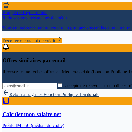
Budget de l'agent public
Réduisez vos mensualités de crédit
Vous connaissez votre traitement : regroupez vos crédits à un taux bon
Découvrir le rachat de crédit
Offres similaires par email
Recevez les nouvelles offres en
Medico-sociale (Fonction Publique Ter
J'accepte de recevoir par email ces of
Retour aux grilles
Fonction Publique Territoriale
Calculer mon salaire net
Préfilé IM
550
(médian du cadre)