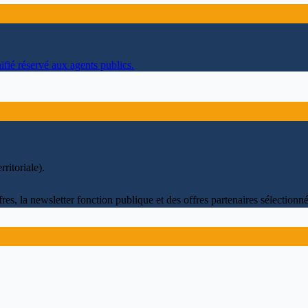
ifié réservé aux agents publics.
ritoriale)
.
fres, la newsletter fonction publique et des offres partenaires sélectio