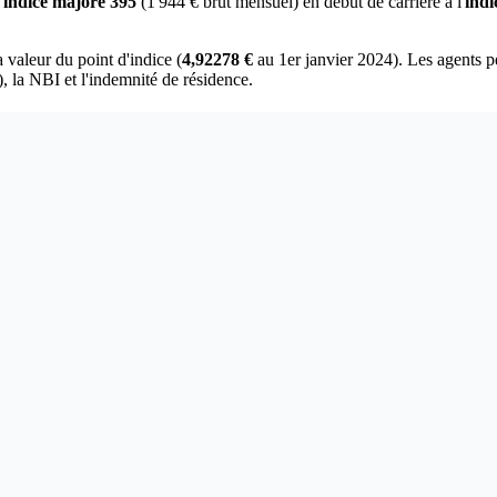
'
indice majoré 395
(1 944 € brut mensuel) en début de carrière à l'
indi
a valeur du point d'indice (
4,92278 €
au 1er janvier 2024). Les agents p
, la NBI et l'indemnité de résidence.