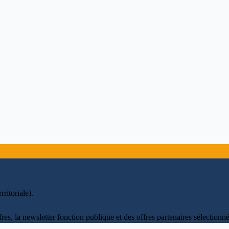
ritoriale)
.
fres, la newsletter fonction publique et des offres partenaires sélectio