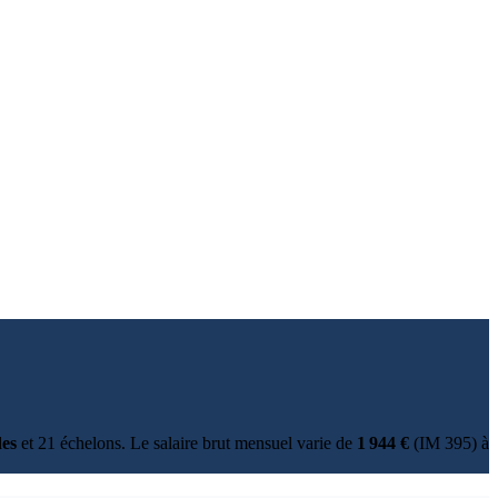
des
et 21 échelons. Le salaire brut mensuel varie de
1 944 €
(IM 395) à