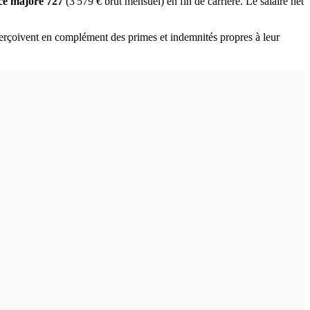
ce majoré 727
(3 579 € brut mensuel) en fin de carrière. Le salaire net
erçoivent en complément des primes et indemnités propres à leur