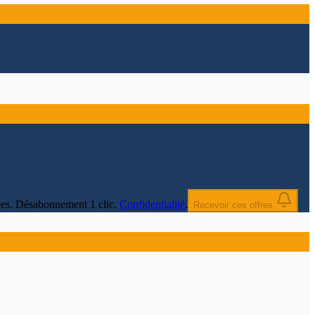
nnées. Désabonnement 1 clic.
Confidentialité
.
Recevoir ces offres