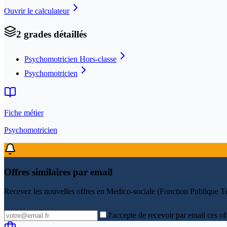
Ouvrir le calculateur
2
grade
s
détaillé
s
Psychomotricien Hors-classe
Psychomotricien
Fiche métier
Psychomotricien
Offres similaires par email
Recevez les nouvelles offres en
Medico-sociale (Fonction Publique Ter
J'accepte de recevoir par email ces of