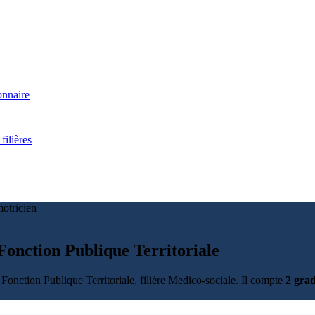
onnaire
filières
otricien
Fonction Publique Territoriale
 Fonction Publique Territoriale, filière Medico-sociale. Il compte
2 gra