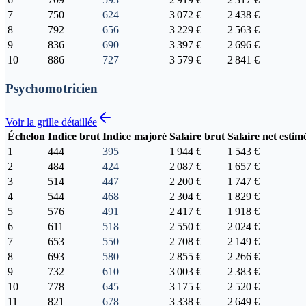
7
750
624
3 072 €
2 438 €
8
792
656
3 229 €
2 563 €
9
836
690
3 397 €
2 696 €
10
886
727
3 579 €
2 841 €
Psychomotricien
Voir la grille détaillée
Échelon
Indice brut
Indice majoré
Salaire brut
Salaire net estim
1
444
395
1 944 €
1 543 €
2
484
424
2 087 €
1 657 €
3
514
447
2 200 €
1 747 €
4
544
468
2 304 €
1 829 €
5
576
491
2 417 €
1 918 €
6
611
518
2 550 €
2 024 €
7
653
550
2 708 €
2 149 €
8
693
580
2 855 €
2 266 €
9
732
610
3 003 €
2 383 €
10
778
645
3 175 €
2 520 €
11
821
678
3 338 €
2 649 €