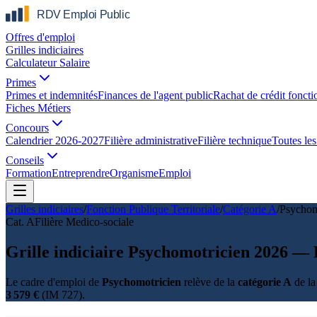
Offres d'emploi
Grilles indiciaires
Calculateur Salaire
Primes
Primes et indemnités
Finances de l'agent public
Rachat de crédit foncti
Fiches Métiers
Concours
Calendrier 2026-2027
Filière administrative
Filière technique
Toutes les 
Conseils
Formation
Entreprendre
Organisme
Emploi
Grilles indiciaires
/
Fonction Publique Territoriale
/
Catégorie
A
/
Psychom
Cat.
A
Filière
Medico-sociale
Grille indiciaire Psychomotricien 2026 — 
Le cadre d'emploi de
Psychomotricien
relève de la
catégorie A
de la
3 579 €
(IM 727).