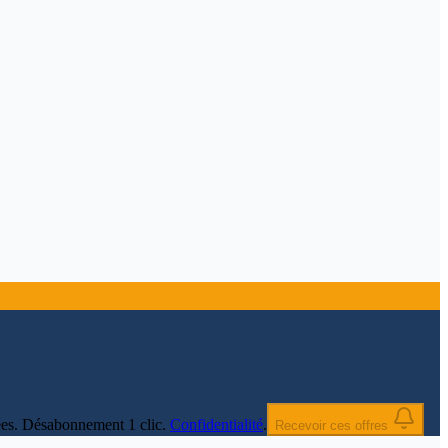
nnées. Désabonnement 1 clic.
Confidentialité
.
Recevoir ces offres