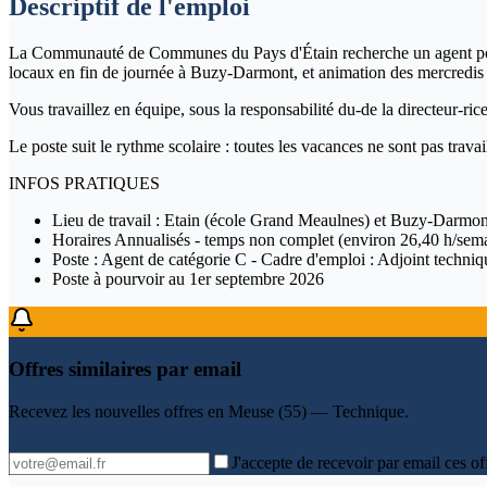
Descriptif de l'emploi
La Communauté de Communes du Pays d'Étain recherche un agent polyvalen
locaux en fin de journée à Buzy-Darmont, et animation des mercredis é
Vous travaillez en équipe, sous la responsabilité du-de la directeur-rice
Le poste suit le rythme scolaire : toutes les vacances ne sont pas trava
INFOS PRATIQUES
Lieu de travail : Etain (école Grand Meaulnes) et Buzy-Darmont
Horaires Annualisés - temps non complet (environ 26,40 h/semai
Poste : Agent de catégorie C - Cadre d'emploi : Adjoint technique
Poste à pourvoir au 1er septembre 2026
Offres similaires par email
Recevez les nouvelles offres en
Meuse (55) — Technique
.
J'accepte de recevoir par email ces of