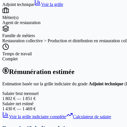
Adjoint technique
Voir la grille
Métier(s)
Agent de restauration
Famille de métiers
Restauration collective > Production et distribution en restauration col
Temps de travail
Complet
Rémunération estimée
Estimation basée sur la grille indiciaire du grade
Adjoint technique
(
Salaire brut mensuel
1 802
€ —
1 851
€
Salaire net estimé
1 430
€ —
1 469
€
Voir la grille indiciaire complète
Calculateur de salaire