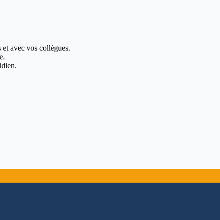
 et avec vos collègues.
e.
idien.