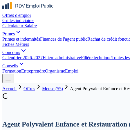
Offres d'emploi
Grilles indiciaires
Calculateur Salaire
Primes
Primes et indemnités
Finances de l'agent public
Rachat de crédit foncti
Fiches Métiers
Concours
Calendrier 2026-2027
Filière administrative
Filière technique
Toutes les 
Conseils
Formation
Entreprendre
Organisme
Emploi
Accueil
Offres
Meuse
(
55
)
Agent Polyvalent Enfance et Res
C
Agent Polyvalent Enfance et Restauration 