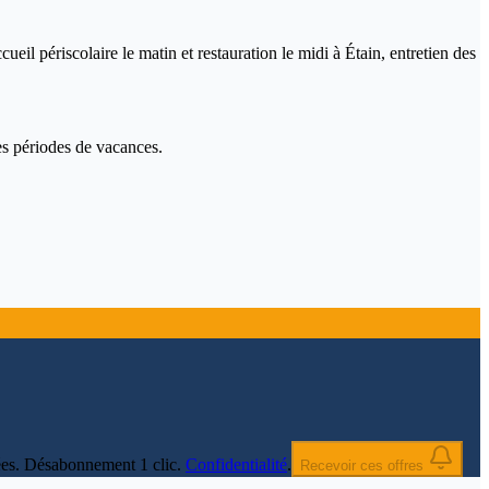
il périscolaire le matin et restauration le midi à Étain, entretien des
nes périodes de vacances.
nnées. Désabonnement 1 clic.
Confidentialité
.
Recevoir ces offres