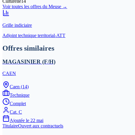
Culturelle
14
Voir toutes les offres du
Meuse
→
Grille indiciaire
Adjoint technique territorial-ATT
Offres similaires
MAGASINIER (F/H)
CAEN
Caen
(
14
)
Technique
Complet
Cat.
C
Ajoutée le
22 mai
Titulaire
Ouvert aux contractuels