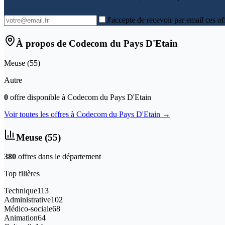
J'accepte de recevoir par email ces of
À propos de
Codecom du Pays D'Etain
Meuse
(
55
)
Autre
0
offre
disponible
à
Codecom du Pays D'Etain
Voir toutes les offres à
Codecom du Pays D'Etain
→
Meuse
(
55
)
380
offre
s
dans le département
Top filières
Technique
113
Administrative
102
Médico-sociale
68
Animation
64