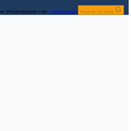
nnées. Désabonnement 1 clic.
Confidentialité
.
Recevoir ces offres