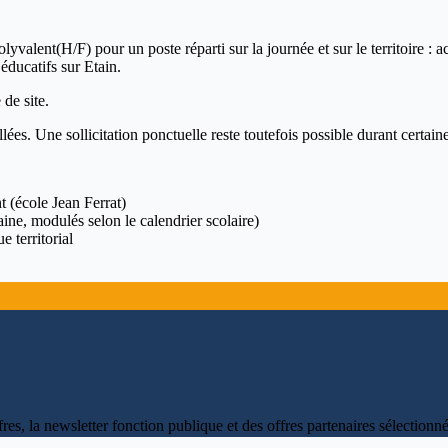
t(H/F) pour un poste réparti sur la journée et sur le territoire : accue
ducatifs sur Etain.
 de site.
illées. Une sollicitation ponctuelle reste toutefois possible durant certai
 (école Jean Ferrat)
ne, modulés selon le calendrier scolaire)
 territorial
fres, la newsletter fonction publique et des offres partenaires sélectio