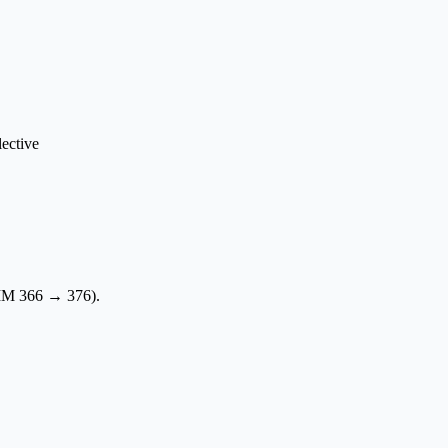
lective
IM
366
→
376
).