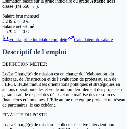
Estimation basée sur la grille indiciaire du grade
Attaché hors
classe
(IM
660
→
).
Salaire brut mensuel
3 249
€ —
0
€
Salaire net estimé
2 579
€ —
0
€
Voir la grille indiciaire complète
Calculateur de salaire
Descriptif de l'emploi
DEFINITION METIER
Le/La Chargé(e) de mission est en charge de l’élaboration, du
pilotage, de l’instruction et de l’évaluation de projets au sein de
l’EPCI. Il/Elle traduit les orientations politiques et stratégiques en
actions opérationnelles et veille au bon déroulement des projets en
garantissant le respect des délais et une maîtrise des ressources
financières et humaines. Il/Elle anime une équipe projet et un réseau
de partenaires, le cas échéant.
FINALITE DU POSTE
Le/La Chargé(e) de mission – collecte sélective intervient pour