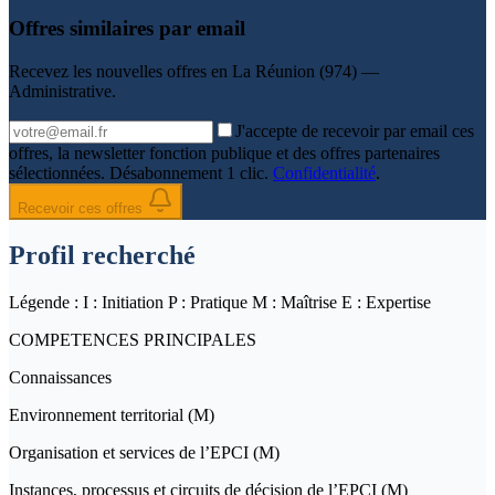
Offres similaires par email
Recevez les nouvelles offres en
La Réunion (974) —
Administrative
.
J'accepte de recevoir par email ces
offres, la newsletter fonction publique et des offres partenaires
sélectionnées. Désabonnement 1 clic.
Confidentialité
.
Recevoir ces offres
Profil recherché
Légende : I : Initiation P : Pratique M : Maîtrise E : Expertise
COMPETENCES PRINCIPALES
Connaissances
Environnement territorial (M)
Organisation et services de l’EPCI (M)
Instances, processus et circuits de décision de l’EPCI (M)