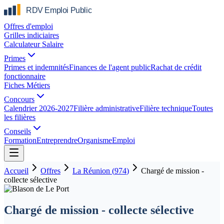
Offres d'emploi
Grilles indiciaires
Calculateur Salaire
Primes
Primes et indemnités
Finances de l'agent public
Rachat de crédit
fonctionnaire
Fiches Métiers
Concours
Calendrier 2026-2027
Filière administrative
Filière technique
Toutes
les filières
Conseils
Formation
Entreprendre
Organisme
Emploi
Accueil
Offres
La Réunion
(
974
)
Chargé de mission -
collecte sélective
Chargé de mission - collecte sélective