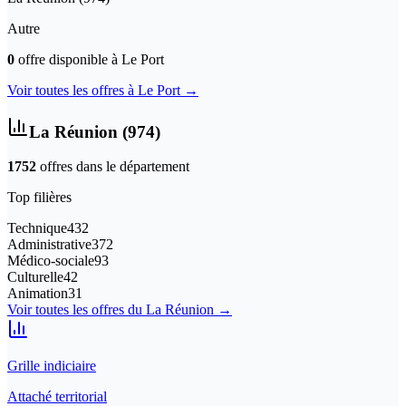
Autre
0
offre
disponible
à
Le Port
Voir toutes les offres à
Le Port
→
La Réunion
(
974
)
1752
offre
s
dans le département
Top filières
Technique
432
Administrative
372
Médico-sociale
93
Culturelle
42
Animation
31
Voir toutes les offres du
La Réunion
→
Grille indiciaire
Attaché territorial