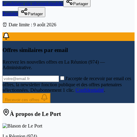
Candidater via rdvemploipublic
Partager
Postuler
Partager
⏰ Date limite :
9 août 2026
Offres similaires par email
Recevez les nouvelles offres en
La Réunion (974) —
Administrative
.
J'accepte de recevoir par email ces
offres, la newsletter fonction publique et des offres partenaires
sélectionnées. Désabonnement 1 clic.
Confidentialité
.
Recevoir ces offres
À propos de
Le Port
La Réunion
(
974
)