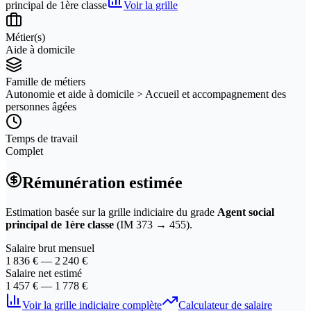
principal de 1ère classe
Voir la grille
Métier(s)
Aide à domicile
Famille de métiers
Autonomie et aide à domicile > Accueil et accompagnement des
personnes âgées
Temps de travail
Complet
Rémunération estimée
Estimation basée sur la grille indiciaire du grade
Agent social
principal de 1ère classe
(IM
373
→
455
).
Salaire brut mensuel
1 836
€ —
2 240
€
Salaire net estimé
1 457
€ —
1 778
€
Voir la grille indiciaire complète
Calculateur de salaire