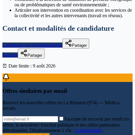
ou de problématiques de santé environnementale ;
Articuler son intervention en coordination avec les services de
la collectivité et les autres intervenants (travail en réseau).
Contact et modalités de candidature
Candidater via rdvemploipublic
Partager
Postuler
Partager
⏰ Date limite :
9 août 2026
Offres similaires par email
Recevez les nouvelles offres en
La Réunion (974) — Médico-
sociale
.
J'accepte de recevoir par email ces
offres, la newsletter fonction publique et des offres partenaires
sélectionnées. Désabonnement 1 clic.
Confidentialité
.