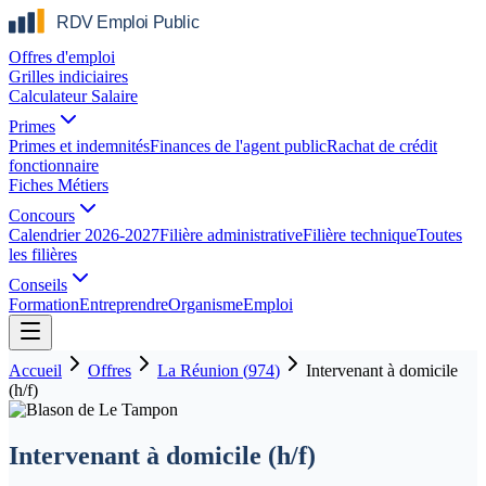
Offres d'emploi
Grilles indiciaires
Calculateur Salaire
Primes
Primes et indemnités
Finances de l'agent public
Rachat de crédit
fonctionnaire
Fiches Métiers
Concours
Calendrier 2026-2027
Filière administrative
Filière technique
Toutes
les filières
Conseils
Formation
Entreprendre
Organisme
Emploi
Accueil
Offres
La Réunion
(
974
)
Intervenant à domicile
(h/f)
Intervenant à domicile (h/f)