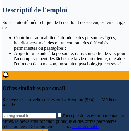
Descriptif de l'emploi
Sous l'autorité hiérarchique de l'encadrant de secteur, est en charge
de :
Contribuer au maintien à domicile des personnes âgées,
handicapées, malades ou rencontrant des difficultés
permanentes ou passagères ;
Apporter une aide à la personne, dans son cadre de vie, pour
l'accomplissement des tâches de la vie quotidienne, une aide à
l'entretien de la maison, un soutien psychologique et social.
Offres similaires par email
Recevez les nouvelles offres en
La Réunion (974) — Médico-
sociale
.
J'accepte de recevoir par email ces
offres, la newsletter fonction publique et des offres partenaires
sélectionnées. Désabonnement 1 clic.
Confidentialité
.