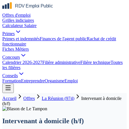
Offres d'emploi
Grilles indiciaires
Calculateur Salaire
Primes
Primes et indemnités
Finances de l'agent public
Rachat de crédit
fonctionnaire
Fiches Métiers
Concours
Calendrier 2026-2027
Filière administrative
Filière technique
Toutes
les filières
Conseils
Formation
Entreprendre
Organisme
Emploi
Accueil
Offres
La Réunion
(
974
)
Intervenant à domicile
(h/f)
Intervenant à domicile (h/f)