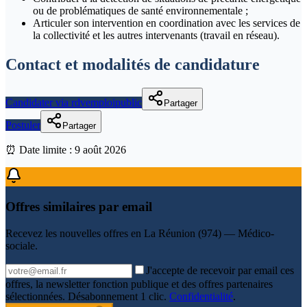
ou de problématiques de santé environnementale ;
Articuler son intervention en coordination avec les services de
la collectivité et les autres intervenants (travail en réseau).
Contact et modalités de candidature
Candidater via rdvemploipublic
Partager
Postuler
Partager
⏰ Date limite :
9 août 2026
Offres similaires par email
Recevez les nouvelles offres en
La Réunion (974) — Médico-
sociale
.
J'accepte de recevoir par email ces
offres, la newsletter fonction publique et des offres partenaires
sélectionnées. Désabonnement 1 clic.
Confidentialité
.