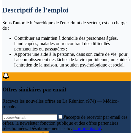
Descriptif de l'emploi
Sous l'autorité hiérarchique de l'encadrant de secteur, est en charge
de :
Contribuer au maintien à domicile des personnes âgées,
handicapées, malades ou rencontrant des difficultés
permanentes ou passagères ;
Apporter une aide à la personne, dans son cadre de vie, pour
l'accomplissement des tâches de la vie quotidienne, une aide à
l'entretien de la maison, un soutien psychologique et social.
Offres similaires par email
Recevez les nouvelles offres en
La Réunion (974) — Médico-
sociale
.
J'accepte de recevoir par email ces
offres, la newsletter fonction publique et des offres partenaires
sélectionnées. Désabonnement 1 clic.
Confidentialité
.