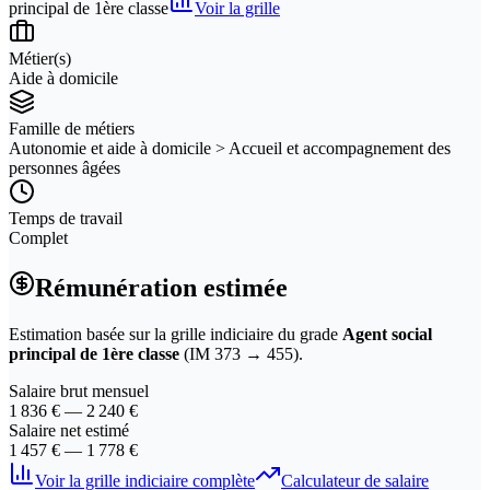
principal de 1ère classe
Voir la grille
Métier(s)
Aide à domicile
Famille de métiers
Autonomie et aide à domicile > Accueil et accompagnement des
personnes âgées
Temps de travail
Complet
Rémunération estimée
Estimation basée sur la grille indiciaire du grade
Agent social
principal de 1ère classe
(IM
373
→
455
).
Salaire brut mensuel
1 836
€ —
2 240
€
Salaire net estimé
1 457
€ —
1 778
€
Voir la grille indiciaire complète
Calculateur de salaire