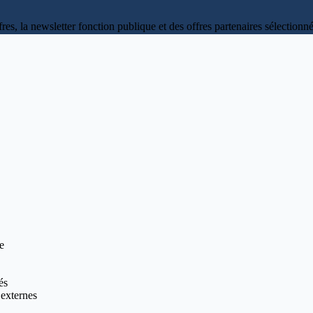
fres, la newsletter fonction publique et des offres partenaires sélectio
ve
és
 externes