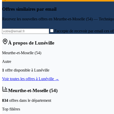
Offres similaires par email
Recevez les nouvelles offres en
Meurthe-et-Moselle (54) — Techniqu
J'accepte de recevoir par email ces of
À propos de
Lunéville
Meurthe-et-Moselle
(
54
)
Autre
1
offre
disponible
à
Lunéville
Voir toutes les offres à
Lunéville
→
Meurthe-et-Moselle
(
54
)
834
offre
s
dans le département
Top filières