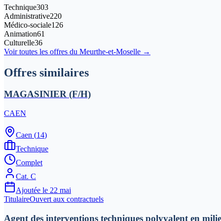
Technique
303
Administrative
220
Médico-sociale
126
Animation
61
Culturelle
36
Voir toutes les offres du
Meurthe-et-Moselle
→
Offres similaires
MAGASINIER (F/H)
CAEN
Caen
(
14
)
Technique
Complet
Cat.
C
Ajoutée le
22 mai
Titulaire
Ouvert aux contractuels
Agent des interventions techniques polyvalent en milie