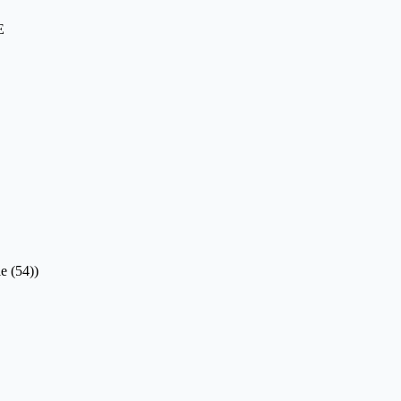
E
e (54))