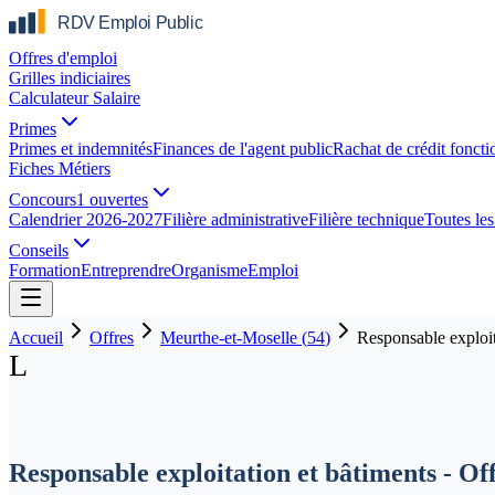
Offres d'emploi
Grilles indiciaires
Calculateur Salaire
Primes
Primes et indemnités
Finances de l'agent public
Rachat de crédit foncti
Fiches Métiers
Concours
1 ouvertes
Calendrier 2026-2027
Filière administrative
Filière technique
Toutes les 
Conseils
Formation
Entreprendre
Organisme
Emploi
Accueil
Offres
Meurthe-et-Moselle
(
54
)
Responsable exploit
L
Responsable exploitation et bâtiments - Of