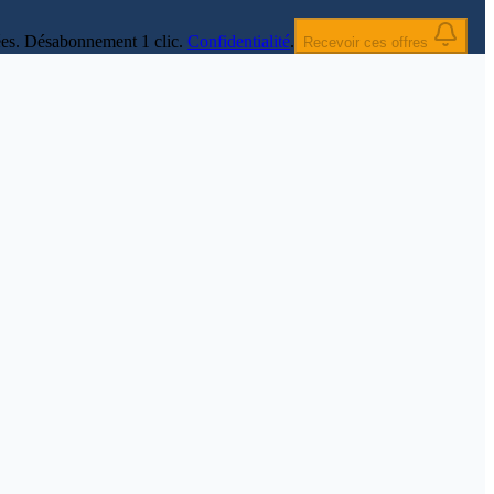
nnées. Désabonnement 1 clic.
Confidentialité
.
Recevoir ces offres