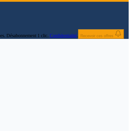
nnées. Désabonnement 1 clic.
Confidentialité
.
Recevoir ces offres