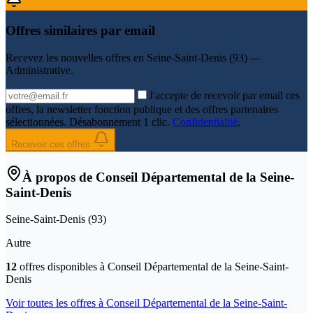
Offres similaires par email
Recevez les nouvelles offres en
Seine-Saint-Denis (93) —
Administrative
.
J'accepte de recevoir par email ces
offres, la newsletter fonction publique et des offres partenaires
sélectionnées. Désabonnement 1 clic.
Confidentialité
.
Recevoir ces offres
À propos de
Conseil Départemental de la Seine-
Saint-Denis
Seine-Saint-Denis
(
93
)
Autre
12
offre
s
disponible
s
à
Conseil Départemental de la Seine-Saint-
Denis
Voir toutes les offres à
Conseil Départemental de la Seine-Saint-