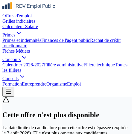
Offres d'emploi
Grilles indiciaires
Calculateur Salaire
Primes
Primes et indemnités
Finances de l'agent public
Rachat de crédit
fonctionnaire
Fiches Métiers
Concours
Calendrier 2026-2027
Filière administrative
Filière technique
Toutes
les filières
Conseils
Formation
Entreprendre
Organisme
Emploi
Cette offre n'est plus disponible
La date limite de candidature pour cette offre est dépassée
(expirée
le
2 août 2026
)
. Elle n'est plus ouverte aux candidatures.