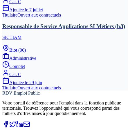
Cat.
C
Ajoutée le
7 juillet
Titulaire
Ouvert aux contractuels
Responsable de Service Applications SI Métiers (h/f)
SICTIAM
Biot
(
06
)
Administrative
Complet
Cat.
C
Ajoutée le
29 juin
Titulaire
Ouvert aux contractuels
RDV Emploi Public
Votre portail de référence pour l'emploi dans la fonction publique
territoriale. Trouvez l'opportunité qui vous correspond parmi des
milliers d'offres mises à jour quotidiennement.