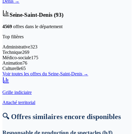
Denis
→
Seine-Saint-Denis
(
93
)
4569
offre
s
dans le département
Top filières
Administrative
323
Technique
269
Médico-sociale
175
Animation
76
Culturelle
65
Voir toutes les offres du
Seine-Saint-Denis
→
Grille indiciaire
Attaché territorial
🔍 Offres similaires encore disponibles
Responsable de production de spectacles (h/f)