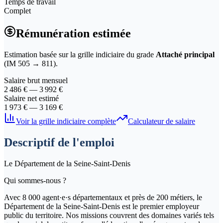
Temps de travail
Complet
Rémunération estimée
Estimation basée sur la grille indiciaire du grade
Attaché principal
(IM
505
→
811
).
Salaire brut mensuel
2 486
€ —
3 992
€
Salaire net estimé
1 973
€ —
3 169
€
Voir la grille indiciaire complète
Calculateur de salaire
Descriptif de l'emploi
Le Département de la Seine-Saint-Denis
Qui sommes-nous ?
Avec 8 000 agent·e·s départementaux et près de 200 métiers, le
Département de la Seine-Saint-Denis est le premier employeur
public du territoire. Nos missions couvrent des domaines variés tels