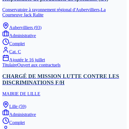
Conservatoire à rayonnement régional d'Aubervilliers-La
Courneuve Jack Ralite
Aubervilliers
(
93
)
Administrative
Complet
Cat.
C
Ajoutée le
16 juillet
Titulaire
Ouvert aux contractuels
CHARGÉ DE MISSION LUTTE CONTRE LES
DISCRIMINATIONS F/H
MAIRIE DE LILLE
Lille
(
59
)
Administrative
Complet