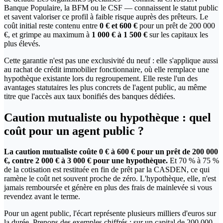
Banque Populaire, la BFM ou le CSF — connaissent le statut public
et savent valoriser ce profil à faible risque auprès des prêteurs. Le
coût initial reste contenu entre
0 € et 600 €
pour un prêt de 200 000
€, et grimpe au maximum à
1 000 € à 1 500 €
sur les capitaux les
plus élevés.
Cette garantie n'est pas une exclusivité du neuf : elle s'applique aussi
au rachat de crédit immobilier fonctionnaire, où elle remplace une
hypothèque existante lors du regroupement. Elle reste l'un des
avantages statutaires les plus concrets de l'agent public, au même
titre que l'accès aux taux bonifiés des banques dédiées.
Caution mutualiste ou hypothèque : quel
coût pour un agent public ?
La caution mutualiste coûte 0 € à 600 € pour un prêt de 200 000
€, contre 2 000 € à 3 000 € pour une hypothèque.
Et 70 % à 75 %
de la cotisation est restituée en fin de prêt par la CASDEN, ce qui
ramène le coût net souvent proche de zéro. L'hypothèque, elle, n'est
jamais remboursée et génère en plus des frais de mainlevée si vous
revendez avant le terme.
Pour un agent public, l'écart représente plusieurs milliers d'euros sur
la durée. Prenons des exemples chiffrés : sur un capital de 200 000