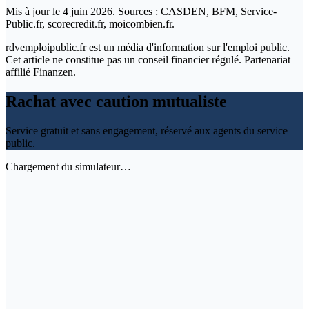
Mis à jour le 4 juin 2026. Sources : CASDEN, BFM, Service-
Public.fr, scorecredit.fr, moicombien.fr.
rdvemploipublic.fr est un média d'information sur l'emploi public.
Cet article ne constitue pas un conseil financier régulé. Partenariat
affilié Finanzen.
Rachat avec caution mutualiste
Service gratuit et sans engagement, réservé aux agents du service
public.
Chargement du simulateur…