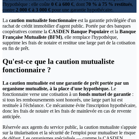
l'hypothèque : elle coûte
0 € à 600 €
, dont
70 % à 75 % restitués
,
contre
2 000 € à 3 000 €
pour une garantie hypothécaire.
La
caution mutualiste fonctionnaire
est la garantie privilégiée d'un
rachat de crédit immobilier d'agent public. Portée par des banques
coopératives comme la
CASDEN Banque Populaire
et la
Banque
Française Mutualiste (BFM)
, elle remplace l'hypothèque,
supprime les frais de notaire et restitue une large part de la cotisation
en fin de prêt.
Qu'est-ce que la caution mutualiste
fonctionnaire ?
La caution mutualiste est une garantie de prêt portée par un
organisme mutualiste, à la place d'une hypothèque.
Le
fonctionnaire verse une cotisation à un
fonds mutuel de garantie
:
si tous les remboursements sont honorés, une large part lui est
restituée à l'échéance. Ce mécanisme évite l'inscription hypothécaire,
donc les frais de notaire et les frais de mainlevée en cas de revente
anticipée.
Réservée aux agents du service public, la caution mutualiste s'appuie
sur la titularisation et la sécurité de l'emploi pour mutualiser le risque
de défaut. Les organismes spécialisés — comme la CASDEN