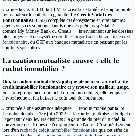
Comme la CASDEN, la BFM valorise la stabilité de l'emploi public
pour abaisser le coût de la garantie. Le
Crédit Social des
Fonctionnaires (CSF)
complète cet écosystème en orientant les
agents vers ces solutions, tandis que des prêteurs spécialisés —
comme My Money Bank ou Creatis — interviennent sur les dossiers
plus larges. Cet écosystème réunit les
organismes du rachat de crédit
fonctionnaire
, du CSF aux banques mutualistes en passant par les
courtiers spécialisés.
La caution mutualiste couvre-t-elle le
rachat immobilier ?
Oui, la caution mutualiste s'applique pleinement au rachat de
crédit immobilier fonctionnaire et y trouve son meilleur usage.
Sur un regroupement qui inclut un prêt immobilier, elle remplace
l'hypothèque et fait baisser le coût total de l'opération.
Combinée à une assurance déléguée — rendue mobile par la loi
Lemoine depuis le
1er juin 2022
— la caution optimise le budget de
l'agent sur deux leviers distincts : la garantie du prêt d'un côté, la
couverture des risques de l'emprunteur de l'autre. C'est précisément
lors d'un
rachat de crédit immobilier fonctionnaire
que cet effet de
levier est le plus net, l'
assurance emprunteur du fonctionnaire