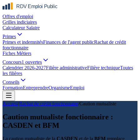
Offres d'emploi
Grilles indiciaires
Calculateur Salaire
Primes
Primes et indemnités
Finances de l'agent public
Rachat de crédit
fonctionnaire
Fiches Métiers
Concours
1 ouvertes
Calendrier 2026-2027
Filière administrative
Filière technique
Toutes
les filières
Conseils
Formation
Entreprendre
Organisme
Emploi
Accueil
/
Rachat de crédit fonctionnaire
/
Caution mutualiste
Caution mutualiste fonctionnaire :
CASDEN et BFM
La caution mutualiste de la
CASDEN
et de la
BFM
remplace