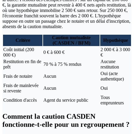
€, la garantie mutualiste peut revenir à 400 € nets après restitution, là
où une hypothèque immobilise 2 500 € sans retour. Sur 250 000 €,
l'économie franchit souvent la barre des 2 000 €. L'hypothèque
suppose en outre un passage chez le notaire et un délai d'inscription,
absents de la caution mutualiste.
Caution mutualiste
Critère
Hypothèque
(CASDEN / BFM)
Coût initial (200
2 000 € à 3 000
0 € à 600 €
000 €)
€
Restitution en fin de
Aucune
70 % à 75 % rendus
prêt
restitution
Oui (acte
Frais de notaire
Aucun
authentique)
Frais de mainlevée
Aucun
Oui
si revente
Tous
Condition d'accès
Agent du service public
emprunteurs
Comment la caution CASDEN
fonctionne-t-elle pour un regroupement ?