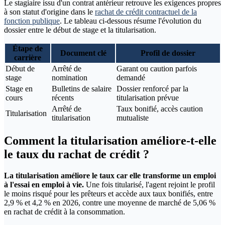
Le stagiaire issu d'un contrat antérieur retrouve les exigences propres
à son statut d'origine dans le
rachat de crédit contractuel de la
fonction publique
. Le tableau ci-dessous résume l'évolution du
dossier entre le début de stage et la titularisation.
Étape de
Document clé
Profil de dossier
carrière
Début de
Arrêté de
Garant ou caution parfois
stage
nomination
demandé
Stage en
Bulletins de salaire
Dossier renforcé par la
cours
récents
titularisation prévue
Arrêté de
Taux bonifié, accès caution
Titularisation
titularisation
mutualiste
Comment la titularisation améliore-t-elle
le taux du rachat de crédit ?
La titularisation améliore le taux car elle transforme un emploi
à l'essai en emploi à vie.
Une fois titularisé, l'agent rejoint le profil
le moins risqué pour les prêteurs et accède aux taux bonifiés, entre
2,9 % et 4,2 % en 2026, contre une moyenne de marché de 5,06 %
en rachat de crédit à la consommation.