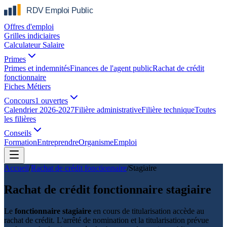
Offres d'emploi
Grilles indiciaires
Calculateur Salaire
Primes
Primes et indemnités
Finances de l'agent public
Rachat de crédit
fonctionnaire
Fiches Métiers
Concours
1 ouvertes
Calendrier 2026-2027
Filière administrative
Filière technique
Toutes
les filières
Conseils
Formation
Entreprendre
Organisme
Emploi
Accueil
/
Rachat de crédit fonctionnaire
/
Stagiaire
Rachat de crédit fonctionnaire stagiaire
Le
fonctionnaire stagiaire
en cours de titularisation accède au
rachat de crédit. L'arrêté de nomination et la titularisation prévue