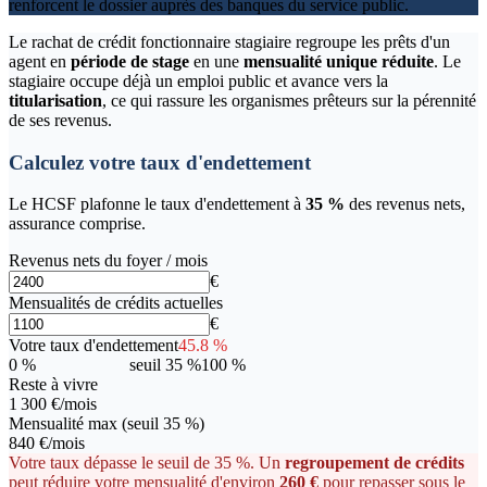
renforcent le dossier auprès des banques du service public.
Le rachat de crédit fonctionnaire stagiaire regroupe les prêts d'un
agent en
période de stage
en une
mensualité unique réduite
. Le
stagiaire occupe déjà un emploi public et avance vers la
titularisation
, ce qui rassure les organismes prêteurs sur la pérennité
de ses revenus.
Calculez votre taux d'endettement
Le HCSF plafonne le taux d'endettement à
35 %
des revenus nets,
assurance comprise.
Revenus nets du foyer / mois
€
Mensualités de crédits actuelles
€
Votre taux d'endettement
45.8
%
0 %
seuil 35 %
100 %
Reste à vivre
1 300 €
/mois
Mensualité max (seuil 35 %)
840 €
/mois
Votre taux dépasse le seuil de 35 %. Un
regroupement de crédits
peut réduire votre mensualité d'environ
260 €
pour repasser sous le