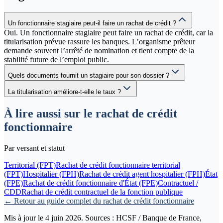
Un fonctionnaire stagiaire peut-il faire un rachat de crédit ?
Oui. Un fonctionnaire stagiaire peut faire un rachat de crédit, car la
titularisation prévue rassure les banques. L’organisme prêteur
demande souvent l’arrêté de nomination et tient compte de la
stabilité future de l’emploi public.
Quels documents fournit un stagiaire pour son dossier ?
La titularisation améliore-t-elle le taux ?
À lire aussi sur le rachat de crédit
fonctionnaire
Par versant et statut
Territorial (FPT)
Rachat de crédit fonctionnaire territorial
(FPT)
Hospitalier (FPH)
Rachat de crédit agent hospitalier (FPH)
État
(FPE)
Rachat de crédit fonctionnaire d'État (FPE)
Contractuel /
CDD
Rachat de crédit contractuel de la fonction publique
← Retour au guide complet du rachat de crédit fonctionnaire
Mis à jour le 4 juin 2026. Sources : HCSF / Banque de France,