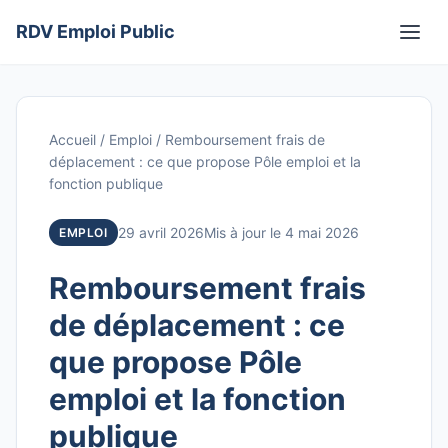
Aller
RDV Emploi Public
au
Men
contenu
Accueil
/
Emploi
/
Remboursement frais de
déplacement : ce que propose Pôle emploi et la
fonction publique
29 avril 2026
Mis à jour le 4 mai 2026
EMPLOI
Remboursement frais
de déplacement : ce
que propose Pôle
emploi et la fonction
publique