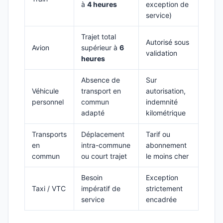
à
4 heures
exception de
service)
Trajet total
Autorisé sous
Avion
supérieur à
6
validation
heures
Absence de
Sur
Véhicule
transport en
autorisation,
personnel
commun
indemnité
adapté
kilométrique
Transports
Déplacement
Tarif ou
en
intra-commune
abonnement
commun
ou court trajet
le moins cher
Besoin
Exception
Taxi / VTC
impératif de
strictement
service
encadrée