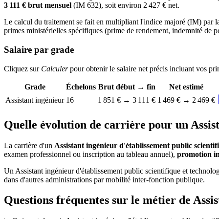
3 111 € brut mensuel
(IM 632), soit environ 2 427 € net.
Le calcul du traitement se fait en multipliant l'indice majoré (IM) par l
primes ministérielles spécifiques (prime de rendement, indemnité de pos
Salaire par grade
Cliquez sur
Calculer
pour obtenir le salaire net précis incluant vos pr
Grade
Échelons
Brut début → fin
Net estimé
Assistant ingénieur
16
1 851 €
→
3 111 €
1 469 €
→
2 469 €
Quelle évolution de carrière pour un Assist
La carrière d'un
Assistant ingénieur d'établissement public scienti
examen professionnel ou inscription au tableau annuel),
promotion i
Un Assistant ingénieur d'établissement public scientifique et technol
dans d'autres administrations par mobilité inter-fonction publique.
Questions fréquentes sur le métier de
Assis