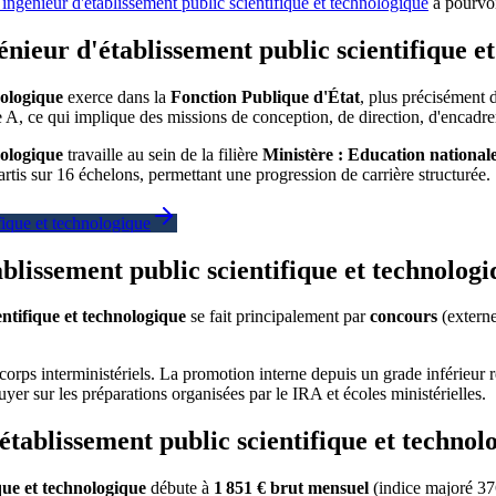
t ingénieur d'établissement public scientifique et technologique
à pourvoi
génieur d'établissement public scientifique e
nologique
exerce dans la
Fonction Publique d'État
, plus précisément d
e A, ce qui implique des missions de conception, de direction, d'encadrem
nologique
travaille au sein de la filière
Ministère : Education national
tis sur 16 échelons, permettant une progression de carrière structurée.
ifique et technologique
lissement public scientifique et technologi
entifique et technologique
se fait principalement par
concours
(externe
orps interministériels. La promotion interne depuis un grade inférieur 
uyer sur les préparations organisées par le IRA et écoles ministérielles.
'établissement public scientifique et techno
que et technologique
débute à
1 851 € brut mensuel
(indice majoré 376)