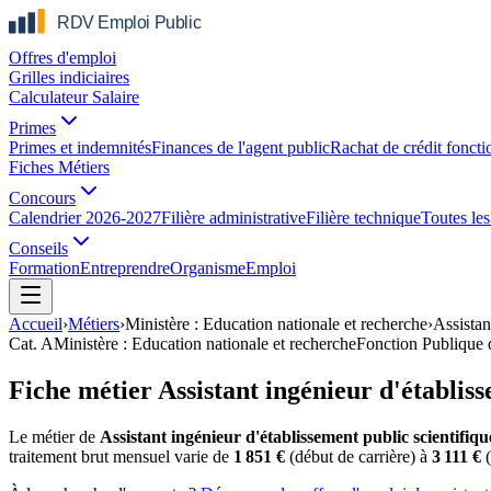
Offres d'emploi
Grilles indiciaires
Calculateur Salaire
Primes
Primes et indemnités
Finances de l'agent public
Rachat de crédit foncti
Fiches Métiers
Concours
Calendrier 2026-2027
Filière administrative
Filière technique
Toutes les 
Conseils
Formation
Entreprendre
Organisme
Emploi
Accueil
›
Métiers
›
Ministère : Education nationale et recherche
›
Assistan
Cat.
A
Ministère : Education nationale et recherche
Fonction Publique 
Fiche métier Assistant ingénieur d'établiss
Le métier de
Assistant ingénieur d'établissement public scientifiqu
traitement brut mensuel varie de
1 851 €
(début de carrière) à
3 111 €
(