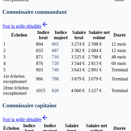
Commissaire commandant
Voir la grille détaillée
Indice
Indice
Salaire
Salaire net
Échelon
Durée
brut
majoré
brut
estimé
1
804
665
3 274 €
2 598 €
12 mois
2
833
687
3 382 €
2 684 €
12 mois
3
871
716
3 525 €
2 798 €
48 mois
4
876
720
3 544 €
2 813 €
60 mois
5
903
740
3 643 €
2 891 €
Terminal
1er échelon
966
788
3 879 €
3 079 €
Terminal
exceptionnel
2ème échelon
1015
826
4 066 €
3 227 €
Terminal
exceptionnel
Commissaire capitaine
Voir la grille détaillée
Indice
Indice
Salaire
Salaire net
Échelon
Durée
brut
majoré
brut
estimé