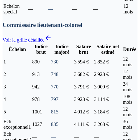
Echelon
12
—
—
—
—
spécial
mois
Commissaire lieutenant-colonel
Voir la grille détaillée
Indice
Indice
Salaire
Salaire net
Échelon
Durée
brut
majoré
brut
estimé
12
1
890
730
3 594 €
2 852 €
mois
12
2
913
748
3 682 €
2 923 €
mois
24
3
942
770
3 791 €
3 009 €
mois
108
4
978
797
3 923 €
3 114 €
mois
12
5
1001
815
4 012 €
3 184 €
mois
Ech
36
1027
835
4 111 €
3 263 €
exceptionnel1
mois
Ech
12
—
—
—
—
exceptionnel2
mois