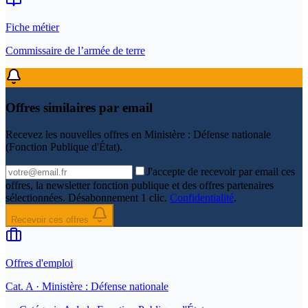
Fiche métier
Commissaire de l’armée de terre
Offres similaires par email
Recevez les nouvelles offres en
Ministère : Défense nationale
(Fonction Publique d'État)
.
J'accepte de recevoir par email ces
offres, la newsletter fonction publique et des offres partenaires
sélectionnées. Désabonnement 1 clic.
Confidentialité
.
Recevoir ces offres
Offres d'emploi
Cat.
A
· Ministère : Défense nationale