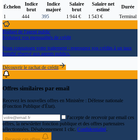
Indice
Indice
Salaire
Salaire net
Échelon
Durée
brut
majoré
brut
estimé
1
444
395
1 944 €
1 543 €
Terminal
Budget de l'agent public
Réduisez vos mensualités de crédit
Vous connaissez votre traitement : regroupez vos crédits à un taux
bonifié réservé aux agents publics.
Découvrir le rachat de crédit
Offres similaires par email
Recevez les nouvelles offres en
Ministère : Défense nationale
(Fonction Publique d'État)
.
J'accepte de recevoir par email ces
offres, la newsletter fonction publique et des offres partenaires
sélectionnées. Désabonnement 1 clic.
Confidentialité
.
Recevoir ces offres