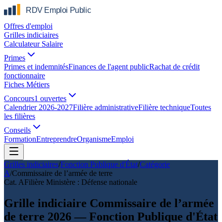
Offres d'emploi
Grilles indiciaires
Calculateur Salaire
Primes
Primes et indemnités
Finances de l'agent public
Rachat de crédit
fonctionnaire
Fiches Métiers
Concours
1 ouvertes
Calendrier 2026-2027
Filière administrative
Filière technique
Toutes
les filières
Conseils
Formation
Entreprendre
Organisme
Emploi
Grilles indiciaires
/
Fonction Publique d'État
/
Catégorie
A
/
Commissaire de l’armée de terre
Cat.
A
Filière
Ministère : Défense nationale
Grille indiciaire Commissaire de l’armée
de terre 2026 — Fonction Publique d'État