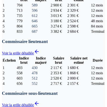
1
704
589
2 900 €
2 301 €
12 mois
2
713
596
2 934 €
2 329 €
12 mois
3
735
612
3 013 €
2 391 €
12 mois
4
779
646
3 180 €
2 524 €
48 mois
5
804
665
3 274 €
2 598 €
84 mois
6
833
687
3 382 €
2 684 €
Terminal
Commissaire lieutenant
Voir la grille détaillée
Indice
Indice
Salaire
Salaire net
Échelon
Durée
brut
majoré
brut
estimé
1
493
430
2 117 €
1 680 €
12 mois
2
558
478
2 353 €
1 868 €
12 mois
3
603
512
2 520 €
2 000 €
12 mois
4
656
552
2 717 €
2 157 €
Terminal
Commissaire sous-lieutenant
Voir la grille détaillée