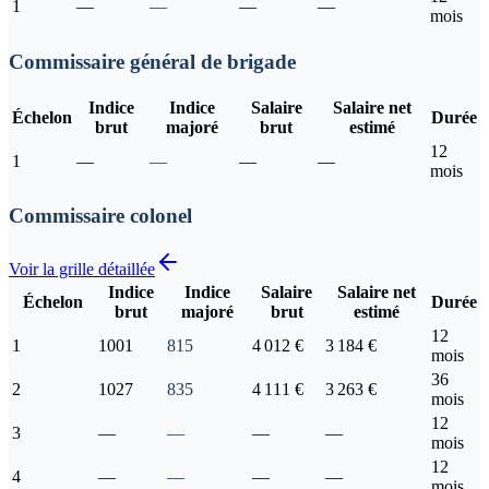
1
—
—
—
—
mois
Commissaire général de brigade
Indice
Indice
Salaire
Salaire net
Échelon
Durée
brut
majoré
brut
estimé
12
1
—
—
—
—
mois
Commissaire colonel
Voir la grille détaillée
Indice
Indice
Salaire
Salaire net
Échelon
Durée
brut
majoré
brut
estimé
12
1
1001
815
4 012 €
3 184 €
mois
36
2
1027
835
4 111 €
3 263 €
mois
12
3
—
—
—
—
mois
12
4
—
—
—
—
mois