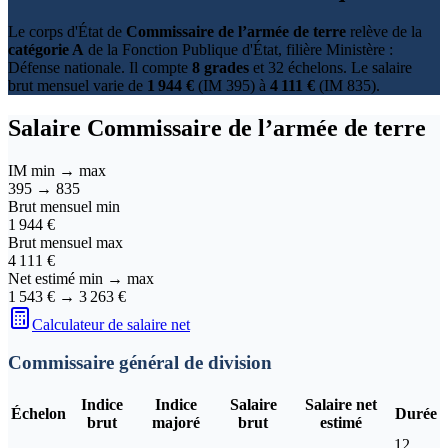
Le corps d'État de
Commissaire de l’armée de terre
relève de la
catégorie A
de la Fonction Publique d'État, filière Ministère :
Défense nationale. Il compte
8 grades
et 32 échelons. Le salaire
brut mensuel varie de
1 944 €
(IM 395) à
4 111 €
(IM 835).
Salaire
Commissaire de l’armée de terre
IM min → max
395
→
835
Brut mensuel min
1 944 €
Brut mensuel max
4 111 €
Net estimé min → max
1 543 €
→
3 263 €
Calculateur de salaire net
Commissaire général de division
Indice
Indice
Salaire
Salaire net
Échelon
Durée
brut
majoré
brut
estimé
12