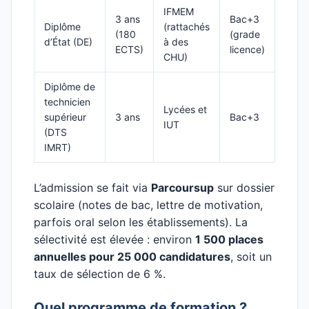
IFMEM
3 ans
Bac+3
Diplôme
(rattachés
(180
(grade
d’État (DE)
à des
ECTS)
licence)
CHU)
Diplôme de
technicien
Lycées et
supérieur
3 ans
Bac+3
IUT
(DTS
IMRT)
L’admission se fait via
Parcoursup
sur dossier
scolaire (notes de bac, lettre de motivation,
parfois oral selon les établissements). La
sélectivité est élevée : environ
1 500 places
annuelles pour 25 000 candidatures
, soit un
taux de sélection de 6 %.
Quel programme de formation ?