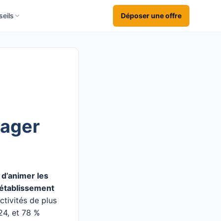
eils
Déposer une offre
nager
 d’animer les
n établissement
tivités de plus
24, et 78 %