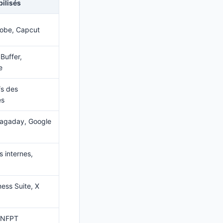
bilisés
obe, Capcut
 Buffer,
e
fs des
es
Tagaday, Google
 internes,
ess Suite, X
CNFPT