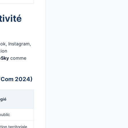
ivité
ok, Instagram,
tion
eSky
comme
ap’Com 2024)
égié
public
ion territoriale