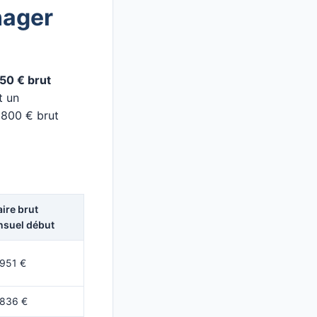
nager
850 € brut
t un
 800 € brut
aire brut
suel début
 951 €
 836 €