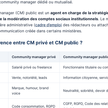
 community manager dédié ou mutualisé.
anager (CM) public est un
agent en charge de la stratégie
de la modération des comptes sociaux institutionnels
. Le 
ière administrative (
cadre d’emploi
des rédacteurs ou attaché
 communication créée dans certains ministères.
rence entre CM privé et CM public ?
Community manager privé
Community manager publi
Salarié privé ou freelance
Fonctionnaire titulaire ou co
Vente, notoriété, leads
Information citoyenne, servi
Marque, humour, brand
Neutralité, sobriété, devoir 
voice
CGFP, RGPD, Code des relati
Code consommation, RGPD