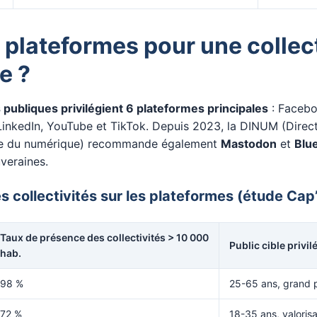
 plateformes pour une collect
e ?
s publiques privilégient 6 plateformes principales
: Facebo
 LinkedIn, YouTube et TikTok. Depuis 2023, la DINUM (Direc
elle du numérique) recommande également
Mastodon
et
Blu
uveraines.
s collectivités sur les plateformes (étude C
Taux de présence des collectivités > 10 000
Public cible privil
hab.
98 %
25-65 ans, grand 
72 %
18-35 ans, valorisat