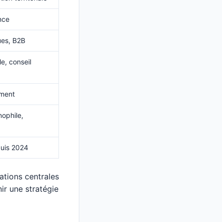
nce
es, B2B
le, conseil
ement
ophile,
puis 2024
tions centrales
ir une stratégie