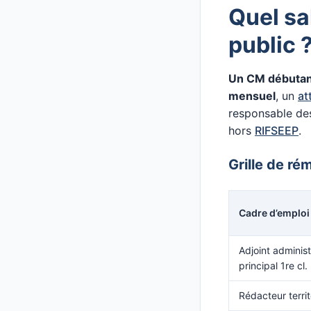
Quel sa
public 
Un CM débutant 
mensuel
, un
at
responsable des
hors
RIFSEEP
.
Grille de ré
Cadre d’emploi
Adjoint administ
principal 1re cl.
Rédacteur territ