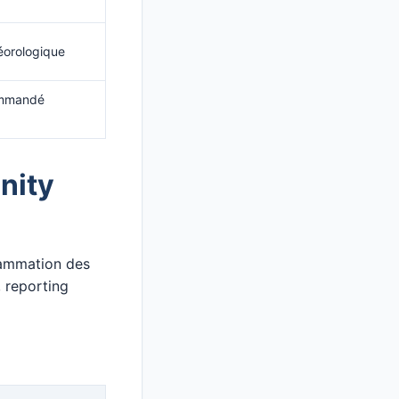
téorologique
ommandé
nity
rammation des
, reporting