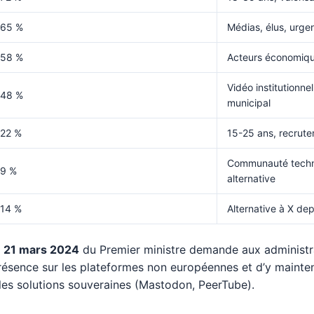
65 %
Médias, élus, urge
58 %
Acteurs économiqu
Vidéo institutionnel
48 %
municipal
22 %
15-25 ans, recrut
Communauté techn
9 %
alternative
14 %
Alternative à X de
du 21 mars 2024
du Premier ministre demande aux administra
présence sur les plateformes non européennes et d’y mainten
 les solutions souveraines (Mastodon, PeerTube).