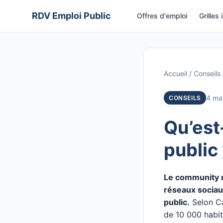
Aller
RDV Emploi Public
Offres d'emploi
Grilles 
au
contenu
Accueil
/
Conseils
4 ma
CONSEILS
Qu’est
public
Le community ma
réseaux sociaux
public.
Selon Ca
de 10 000 habit