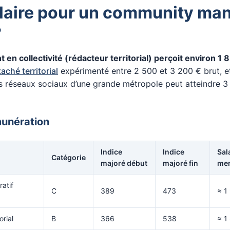
laire pour un community ma
?
en collectivité (rédacteur territorial) perçoit environ 1 
taché territorial
expérimenté entre 2 500 et 3 200 € brut, e
 réseaux sociaux d’une grande métropole peut atteindre 3
munération
Indice
Indice
Sal
Catégorie
majoré début
majoré fin
men
ratif
C
389
473
≈ 1
orial
B
366
538
≈ 1