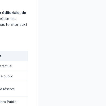
 éditoriale, de
métier est
s territoriaux)
c
ntractuel
ce public
de réserve
ons Public-