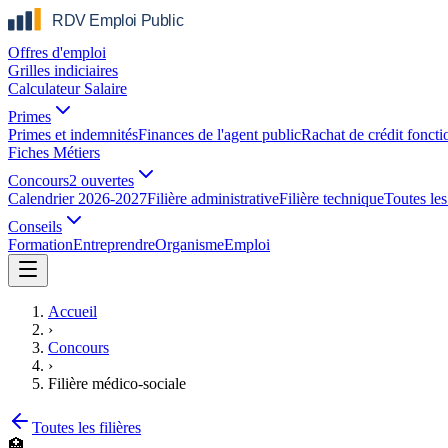
Offres d'emploi
Grilles indiciaires
Calculateur Salaire
Primes
Primes et indemnités
Finances de l'agent public
Rachat de crédit foncti
Fiches Métiers
Concours
2 ouvertes
Calendrier 2026-2027
Filière administrative
Filière technique
Toutes les 
Conseils
Formation
Entreprendre
Organisme
Emploi
Accueil
›
Concours
›
Filière médico-sociale
Toutes les filières
🏥