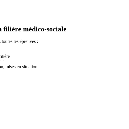
la
filière médico-sociale
toutes les épreuves :
ilière
FPT
on, mises en situation