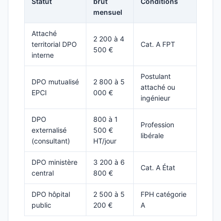
Statut
brut
Conditions
mensuel
Attaché
2 200 à 4
territorial DPO
Cat. A FPT
500 €
interne
Postulant
DPO mutualisé
2 800 à 5
attaché ou
EPCI
000 €
ingénieur
DPO
800 à 1
Profession
externalisé
500 €
libérale
(consultant)
HT/jour
DPO ministère
3 200 à 6
Cat. A État
central
800 €
DPO hôpital
2 500 à 5
FPH catégorie
public
200 €
A