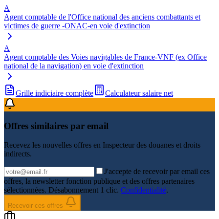
A
Agent comptable de l'Office national des anciens combattants et
victimes de guerre -ONAC-en voie d'extinction
A
Agent comptable des Voies navigables de France-VNF (ex Office
national de la navigation) en voie d'extinction
Grille indiciaire complète
Calculateur salaire net
Offres similaires par email
Recevez les nouvelles offres en
Inspecteur des douanes et droits
indirects
.
J'accepte de recevoir par email ces
offres, la newsletter fonction publique et des offres partenaires
sélectionnées. Désabonnement 1 clic.
Confidentialité
.
Recevoir ces offres