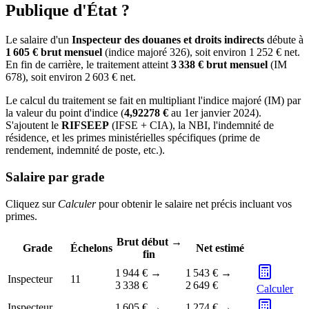
Publique d'État ?
Le salaire d'un
Inspecteur des douanes et droits indirects
débute à
1 605 € brut mensuel
(indice majoré 326), soit environ 1 252 € net.
En fin de carrière, le traitement atteint
3 338 € brut mensuel
(IM
678), soit environ 2 603 € net.
Le calcul du traitement se fait en multipliant l'indice majoré (IM) par
la valeur du point d'indice (
4,92278 €
au 1er janvier 2024).
S'ajoutent le
RIFSEEP
(IFSE + CIA), la NBI, l'indemnité de
résidence, et les primes ministérielles spécifiques (prime de
rendement, indemnité de poste, etc.).
Salaire par grade
Cliquez sur
Calculer
pour obtenir le salaire net précis incluant vos
primes.
Brut début →
Grade
Échelons
Net estimé
fin
1 944 €
→
1 543 €
→
Inspecteur
11
3 338 €
2 649 €
Calculer
Inspecteur
1 605 €
→
1 274 €
→