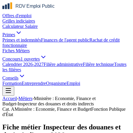
Offres d'emploi
Grilles indiciaires
Calculateur Salaire
Primes
Primes et indemnités
Finances de l'agent public
Rachat de crédit
fonctionnaire
Fiches Métiers
Concours
1 ouvertes
Calendrier 2026-2027
Filière administrative
Filière technique
Toutes
les filières
Conseils
Formation
Entreprendre
Organisme
Emploi
Accueil
›
Métiers
›
Ministère : Economie, Finance et
Budget
›
Inspecteur des douanes et droits indirects
Cat.
A
Ministère : Economie, Finance et Budget
Fonction Publique
d'État
Fiche métier Inspecteur des douanes et