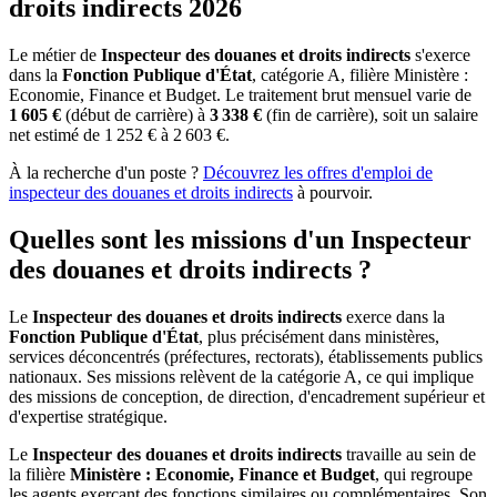
droits indirects 2026
Le métier de
Inspecteur des douanes et droits indirects
s'exerce
dans la
Fonction Publique d'État
, catégorie A, filière Ministère :
Economie, Finance et Budget. Le traitement brut mensuel varie de
1 605 €
(début de carrière) à
3 338 €
(fin de carrière), soit un salaire
net estimé de 1 252 € à 2 603 €.
À la recherche d'un poste ?
Découvrez les offres d'emploi de
inspecteur des douanes et droits indirects
à pourvoir.
Quelles sont les missions d'un Inspecteur
des douanes et droits indirects ?
Le
Inspecteur des douanes et droits indirects
exerce dans la
Fonction Publique d'État
, plus précisément dans ministères,
services déconcentrés (préfectures, rectorats), établissements publics
nationaux. Ses missions relèvent de la catégorie A, ce qui implique
des missions de conception, de direction, d'encadrement supérieur et
d'expertise stratégique.
Le
Inspecteur des douanes et droits indirects
travaille au sein de
la filière
Ministère : Economie, Finance et Budget
, qui regroupe
les agents exerçant des fonctions similaires ou complémentaires. Son