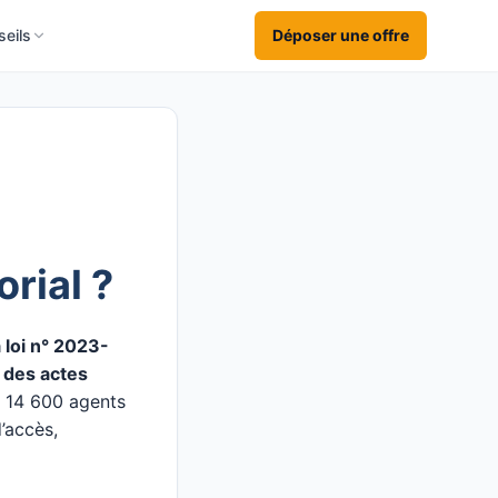
eils
Déposer une offre
orial ?
 loi n° 2023-
 des actes
 14 600 agents
’accès,