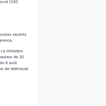
forcé (240
 postes vacants
arence.
 Le ministère
 hauteur de 30
 du 6 août
r de télétravail