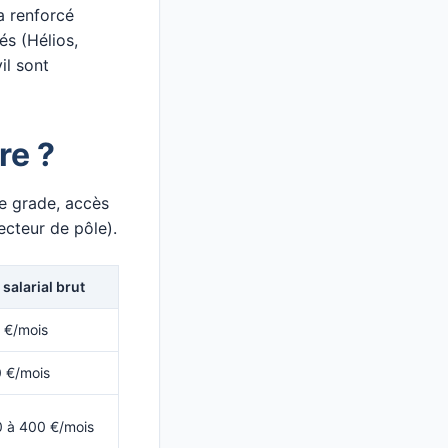
a renforcé
és (Hélios,
il sont
re ?
e grade, accès
ecteur de pôle).
 salarial brut
 €/mois
 €/mois
 à 400 €/mois