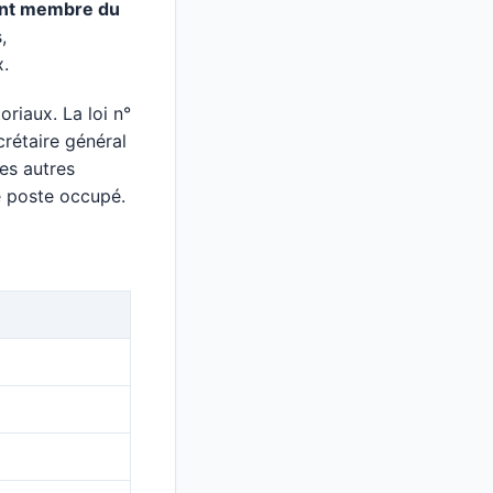
ment membre du
,
x.
oriaux. La loi n°
rétaire général
es autres
le poste occupé.