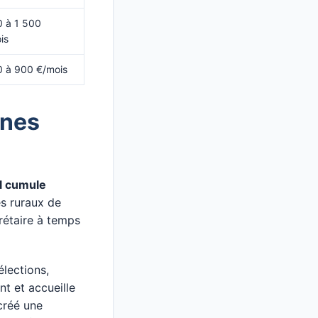
 à 1 500
is
 à 900 €/mois
unes
al cumule
s ruraux de
étaire à temps
élections,
nt et accueille
créé une