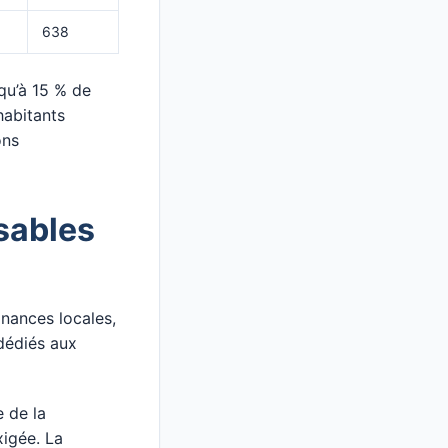
638
qu’à 15 % de
abitants
ons
sables
finances locales,
dédiés aux
e de la
igée. La