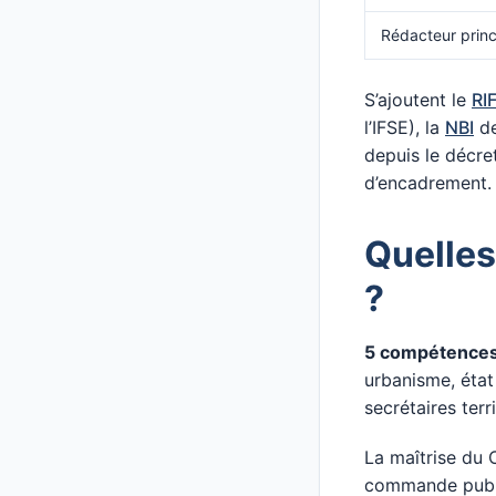
Rédacteur princ
S’ajoutent le
RI
l’IFSE), la
NBI
de
depuis le décre
d’encadrement.
Quelles
?
5 compétences 
urbanisme, état
secrétaires terr
La maîtrise du 
commande publiq