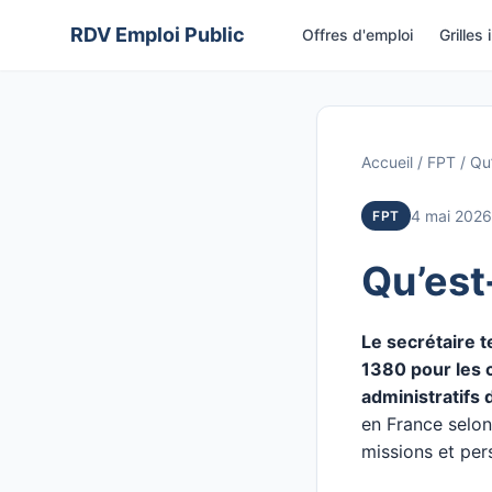
Aller
RDV Emploi Public
Offres d'emploi
Grilles 
au
contenu
Accueil
/
FPT
/
Qu’
4 mai 2026
FPT
Qu’est-
Le secrétaire t
1380 pour les 
administratifs d
en France selon
missions et per