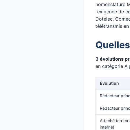
nomenclature M5
l’exigence de c
Dotelec, Comede
télétransmis e
Quelles
3 évolutions pri
en catégorie A 
Évolution
Rédacteur princ
Rédacteur princ
Attaché territor
interne)