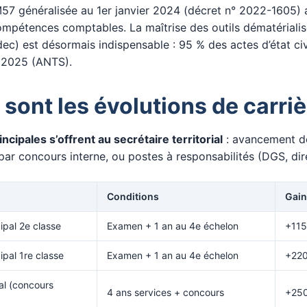
7 généralisée au 1er janvier 2024 (décret n° 2022-1605) 
ompétences comptables. La maîtrise des outils dématérialis
c) est désormais indispensable : 95 % des actes d’état civ
n 2025 (ANTS).
 sont les évolutions de carriè
ncipales s’offrent au secrétaire territorial
: avancement d
par concours interne, ou postes à responsabilités (DGS, dir
Conditions
Gain
ipal 2e classe
Examen + 1 an au 4e échelon
+115
ipal 1re classe
Examen + 1 an au 4e échelon
+220
ial (concours
4 ans services + concours
+250