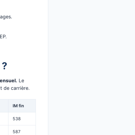
pages.
AEP.
 ?
mensuel.
Le
 de carrière.
IM fin
538
587