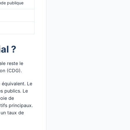
de publique
al ?
le reste le
ion (CDG).
 équivalent. Le
s publics. Le
voie de
ifs principaux.
 un taux de