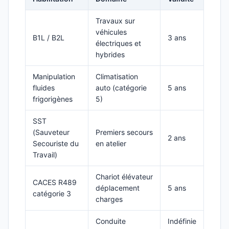
Travaux sur
véhicules
B1L / B2L
3 ans
électriques et
hybrides
Manipulation
Climatisation
fluides
auto (catégorie
5 ans
frigorigènes
5)
SST
(Sauveteur
Premiers secours
2 ans
Secouriste du
en atelier
Travail)
Chariot élévateur
CACES R489
déplacement
5 ans
catégorie 3
charges
Conduite
Indéfinie