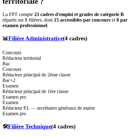
territoriale ?
La FPT compte
23
cadres d'emploi et grades de catégorie B
répartis sur 8 filières, dont
15
accessibles par concours
et
8
par
examen professionnel
.
📊
Filière
Administrative
(
4
cadre
s
)
Concours
Rédacteur territorial
Bac
Concours
Rédacteur principal de 2ème classe
Bac+2
Examen
Rédacteur principal de 1ère classe
Examen pro
Examen
Rédacteur P.I. — secrétaires généraux de mairie
Examen pro
🛠️
Filière
Technique
(
4
cadre
s
)