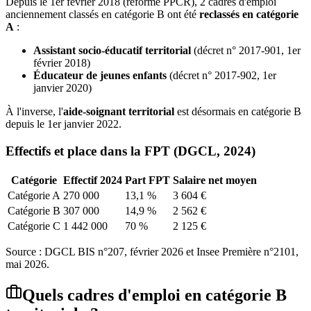
Depuis le 1er février 2018 (réforme PPCR), 2 cadres d'emploi
anciennement classés en catégorie B ont été
reclassés en catégorie
A
:
Assistant socio-éducatif territorial
(décret n° 2017-901, 1er
février 2018)
Éducateur de jeunes enfants
(décret n° 2017-902, 1er
janvier 2020)
À l'inverse, l'
aide-soignant territorial
est désormais en catégorie B
depuis le 1er janvier 2022.
Effectifs et place dans la FPT (DGCL, 2024)
Catégorie
Effectif 2024
Part FPT
Salaire net moyen
Catégorie A
270 000
13,1 %
3 604 €
Catégorie B
307 000
14,9 %
2 562 €
Catégorie C
1 442 000
70 %
2 125 €
Source : DGCL BIS n°207, février 2026 et Insee Première n°2101,
mai 2026.
Quels cadres d'emploi en catégorie B