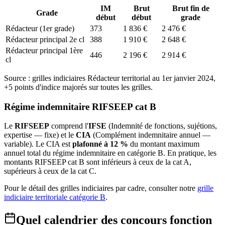
IM
Brut
Brut fin de
Grade
début
début
grade
Rédacteur (1er grade)
373
1 836 €
2 476 €
Rédacteur principal 2e cl
388
1 910 €
2 648 €
Rédacteur principal 1ère
446
2 196 €
2 914 €
cl
Source : grilles indiciaires Rédacteur territorial au 1er janvier 2024,
+5 points d'indice majorés sur toutes les grilles.
Régime indemnitaire RIFSEEP cat B
Le
RIFSEEP
comprend l'
IFSE
(Indemnité de fonctions, sujétions,
expertise — fixe) et le
CIA
(Complément indemnitaire annuel —
variable). Le CIA est
plafonné à 12 %
du montant maximum
annuel total du régime indemnitaire en catégorie B. En pratique, les
montants RIFSEEP cat B sont inférieurs à ceux de la cat A,
supérieurs à ceux de la cat C.
Pour le détail des grilles indiciaires par cadre, consulter notre
grille
indiciaire territoriale catégorie B
.
Quel calendrier des concours fonction