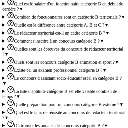
Quel est le salaire d'un fonctionnaire catégorie B en début de
carrière ?
▼
Combien de fonctionnaires sont en catégorie B territoriale ?
▼
Quelle est la différence entre catégorie A, B et C ?
▼
Le rédacteur territorial est-il un cadre catégorie B ?
▼
Comment s'inscrire à un concours catégorie B ?
▼
Quelles sont les épreuves du concours de rédacteur territorial
?
▼
Quels sont les concours catégorie B animation et sport ?
▼
Existe-t-il un examen professionnel catégorie B ?
▼
Le concours d'assistant socio-éducatif est-il en catégorie B ?
▼
La liste d'aptitude catégorie B est-elle valable combien de
temps ?
▼
Quelle préparation pour un concours catégorie B externe ?
▼
Quel est le taux de réussite au concours de rédacteur territorial
?
▼
Où trouver les annales des concours catégorie B ?
▼