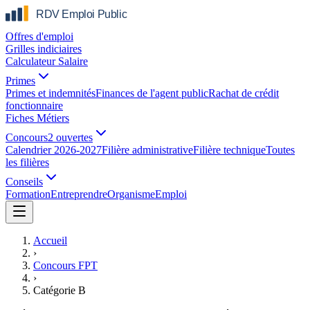
Offres d'emploi
Grilles indiciaires
Calculateur Salaire
Primes
Primes et indemnités
Finances de l'agent public
Rachat de crédit
fonctionnaire
Fiches Métiers
Concours
2 ouvertes
Calendrier 2026-2027
Filière administrative
Filière technique
Toutes
les filières
Conseils
Formation
Entreprendre
Organisme
Emploi
Accueil
›
Concours FPT
›
Catégorie B