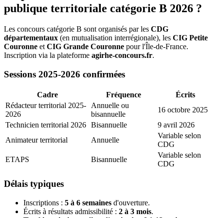
publique territoriale catégorie B 2026 ?
Les concours catégorie B sont organisés par les
CDG
départementaux
(en mutualisation interrégionale), les
CIG Petite
Couronne
et
CIG Grande Couronne
pour l'Île-de-France.
Inscription via la plateforme
agirhe-concours.fr
.
Sessions 2025-2026 confirmées
Cadre
Fréquence
Écrits
Rédacteur territorial 2025-
Annuelle ou
16 octobre 2025
2026
bisannuelle
Technicien territorial 2026
Bisannuelle
9 avril 2026
Variable selon
Animateur territorial
Annuelle
CDG
Variable selon
ETAPS
Bisannuelle
CDG
Délais typiques
Inscriptions :
5 à 6 semaines
d'ouverture.
Écrits à résultats admissibilité :
2 à 3 mois
.