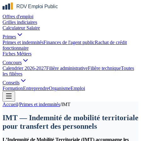
Offres d'emploi
Grilles indiciaires
Calculateur Salaire
Primes
Primes et indemnités
Finances de l'agent public
Rachat de crédit
fonctionnaire
Fiches Métiers
Concours
Calendrier 2026-2027
Filière administrative
Filière technique
Toutes
les filières
Conseils
Formation
Entreprendre
Organisme
Emploi
Accueil
/
Primes et indemnités
/
IMT
IMT — Indemnité de mobilité territoriale
pour transfert des personnels
L’Indemnité de Mobilité Territoriale (IMT) accompagne les