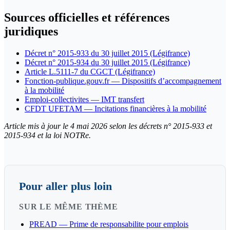
Sources officielles et références
juridiques
Décret n° 2015-933 du 30 juillet 2015 (Légifrance)
Décret n° 2015-934 du 30 juillet 2015 (Légifrance)
Article L.5111-7 du CGCT (Légifrance)
Fonction-publique.gouv.fr — Dispositifs d’accompagnement
à la mobilité
Emploi-collectivites — IMT transfert
CFDT UFETAM — Incitations financières à la mobilité
Article mis à jour le 4 mai 2026 selon les décrets n° 2015-933 et
2015-934 et la loi NOTRe.
Pour aller plus loin
SUR LE MÊME THÈME
PREAD — Prime de responsabilite pour emplois