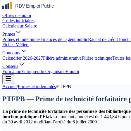
Offres d'emploi
Grilles indiciaires
Calculateur Salaire
Primes
Primes et indemnités
Finances de l'agent public
Rachat de crédit foncti
Fiches Métiers
Concours
Calendrier 2026-2027
Filière administrative
Filière technique
Toutes les 
Conseils
Formation
Entreprendre
Organisme
Emploi
Accueil
/
Primes et indemnités
/
PTFPB
PTFPB — Prime de technicité forfaitaire p
La prime de technicité forfaitaire des personnels des bibliothèqu
fonction publique d’État.
Le montant annuel est de 1 443,84 € pour les
du 30 avril 2012 modifiant l’arrêté du 6 juillet 2000.