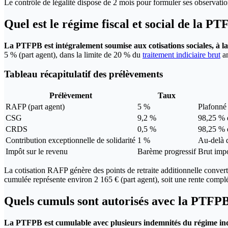
Le contrôle de légalité dispose de 2 mois pour formuler ses observatio
Quel est le régime fiscal et social de la P
La PTFPB est intégralement soumise aux cotisations sociales, à 
5 % (part agent), dans la limite de 20 % du
traitement indiciaire brut
an
Tableau récapitulatif des prélèvements
Prélèvement
Taux
RAFP (part agent)
5 %
Plafonné
CSG
9,2 %
98,25 % 
CRDS
0,5 %
98,25 % 
Contribution exceptionnelle de solidarité
1 %
Au-delà 
Impôt sur le revenu
Barème progressif
Brut imp
La cotisation RAFP génère des points de retraite additionnelle conver
cumulée représente environ 2 165 € (part agent), soit une rente complé
Quels cumuls sont autorisés avec la PTFP
La PTFPB est cumulable avec plusieurs indemnités du régime indem