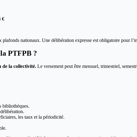
4 €
x plafonds nationaux. Une délibération expresse est obligatoire pour l’ins
e la PTFPB ?
de la collectivité.
Le versement peut être mensuel, trimestriel, semestri
s bibliothèques.
 délibération.
ciaires, les taux et la périodicité.
ble.