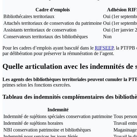
Cadre d’emplois
Adhésion RI
Bibliothécaires territoriaux
Oui (1er septemb
Attachés territoriaux de conservation du patrimoine
Oui (1er septemb
Assistants territoriaux de conservation
Oui (1er janvier 
Conservateurs territoriaux des bibliothèques
Non
Pour les cadres d’emplois ayant basculé dans le
RIFSEEP
, la PTFPB e
par délibération pour préserver la rémunération de l’agent.
Quelle articulation avec les indemnités de s
Les agents des bibliothèques territoriales peuvent cumuler la PTF
primes selon les fonctions exercées.
Tableau des indemnités complémentaires des biblioth
Indemnité
Indemnité de sujétions spéciales conservation patrimoine
Tous person
Indemnité de sujétions horaires
Travail entr
NBI conservation patrimoine et bibliothèques
Magasinage,
Indemnité pour services les jours fériés
Travail le d