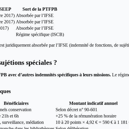
FSEEP
Sort de la PTFPB
re 2017)
Absorbée par l’IFSE
re 2017)
Absorbée par l’IFSE
2017)
Absorbée par l’IFSE
Régime spécifique (ISCB)
st juridiquement absorbée par l’IFSE (indemnité de fonctions, de sujéti
ujétions spéciales ?
PB avec d’autres indemnités spécifiques à leurs missions.
Le régime 
èques
Bénéficiaires
Montant indicatif annuel
nels conservation
Selon décret n° 90-601
e 21h et 6h
+25 % de la rémunération horaire
 surveillance, médiation
10 à 20 points × 4,92 € = 590 € à 1 181
imanche dans les bibliothèques
Selon délibération