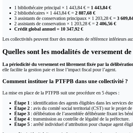
1 bibliothécaire principal × 1 443,84 € =
1 443,84 €
2 bibliothécaires × 1 443,84 € =
2 887,68 €
3 assistants de conservation principaux × 1 203,28 € =
3 609,8
2 assistants de conservation × 1 203,28 € =
2 406,56 €
Crédit global annuel = 10 347,92 €
Les collectivités peuvent fixer des montants de référence inférieurs au
Quelles sont les modalités de versement d
La périodicité du versement est librement fixée par la délibération 
elle facilite la gestion paie et lisse l’impact fiscal pour l’agent.
Comment instituer la PTFPB dans une collectivité ?
La mise en place de la PTFPB suit une procédure en 5 étapes :
Étape 1
: identification des agents éligibles dans les services de
Étape 2
: avis du comité social territorial (CST) sur le projet de
Étape 3
: délibération de l’assemblée délibérante fixant les bénéfi
Étape 4
: transmission au contrôle de légalité de la préfecture.
Étape 5
: arrêté individuel d’attribution pour chaque agent éligi